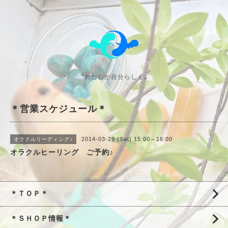
〝わたしが自分らしく〟
＊営業スケジュール＊
2014-03-29 (Sat) 15:00～16:00
オラクルリーディング♪
オラクルヒーリング ご予約♪
＊ＴＯＰ＊
＊ＳＨＯＰ情報＊