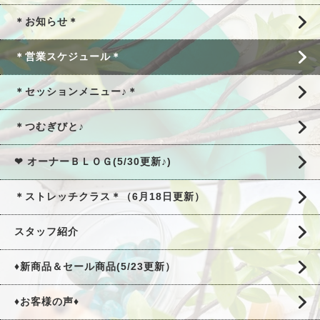
＊お知らせ＊
＊営業スケジュール＊
＊セッションメニュー♪＊
＊つむぎびと♪
❤ オーナーＢＬＯＧ(5/30更新♪)
＊ストレッチクラス＊（6月18日更新）
スタッフ紹介
♦新商品＆セール商品(5/23更新）
♦お客様の声♦