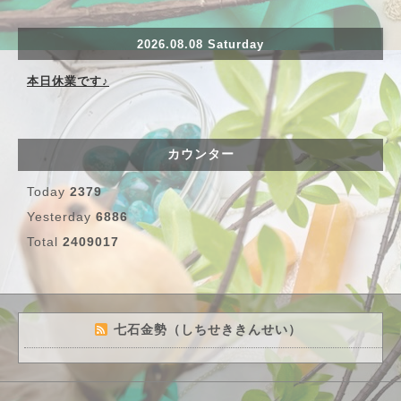
2026.08.08 Saturday
本日休業です♪
カウンター
Today
2379
Yesterday
6886
Total
2409017
七石金勢（しちせききんせい）