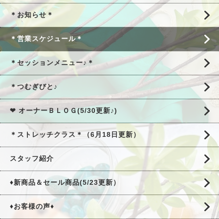
＊お知らせ＊
＊営業スケジュール＊
＊セッションメニュー♪＊
＊つむぎびと♪
❤ オーナーＢＬＯＧ(5/30更新♪)
＊ストレッチクラス＊（6月18日更新）
スタッフ紹介
♦新商品＆セール商品(5/23更新）
♦お客様の声♦