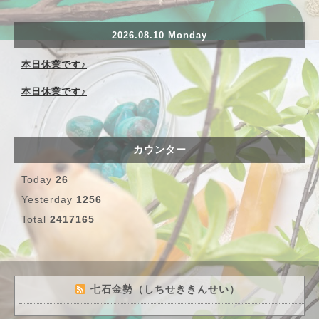
2026.08.10 Monday
本日休業です♪
本日休業です♪
カウンター
Today
26
Yesterday
1256
Total
2417165
七石金勢（しちせききんせい）