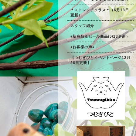
＊ストレッチクラス＊（6月18日
更新）
スタッフ紹介
♦新商品＆セール商品(5/23更新）
♦お客様の声♦
【つむぎびとイベントページ12月
26日更新】