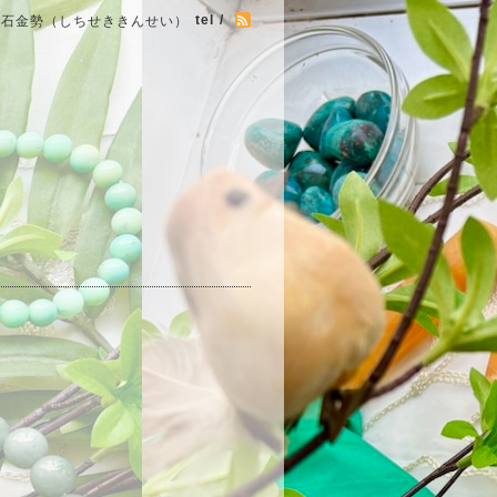
tel /
七石金勢（しちせききんせい）