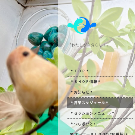
〝わたしが自分らしく〟
＊ＴＯＰ＊
＊ＳＨＯＰ情報＊
＊お知らせ＊
＊営業スケジュール＊
＊セッションメニュー♪＊
＊つむぎびと♪
❤ オーナーＢＬＯＧ(5/30更新♪)