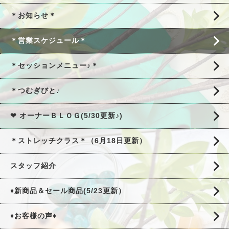
＊お知らせ＊
＊営業スケジュール＊
＊セッションメニュー♪＊
＊つむぎびと♪
❤ オーナーＢＬＯＧ(5/30更新♪)
＊ストレッチクラス＊（6月18日更新）
スタッフ紹介
♦新商品＆セール商品(5/23更新）
♦お客様の声♦