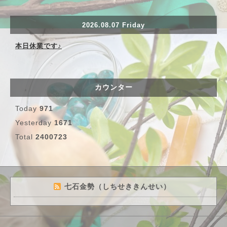
2026.08.07 Friday
本日休業です♪
カウンター
Today
971
Yesterday
1671
Total
2400723
七石金勢（しちせききんせい）