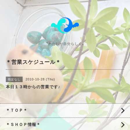
〝わたしが自分らしく〟
＊営業スケジュール＊
2010-10-28 (Thu)
指定なし
本日１３時からの営業です♪
＊ＴＯＰ＊
＊ＳＨＯＰ情報＊