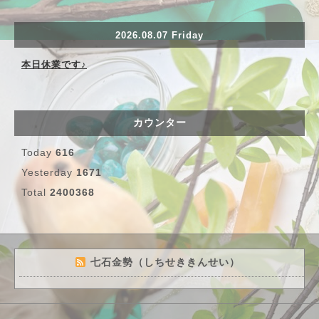
2026.08.07 Friday
本日休業です♪
カウンター
Today
616
Yesterday
1671
Total
2400368
七石金勢（しちせききんせい）