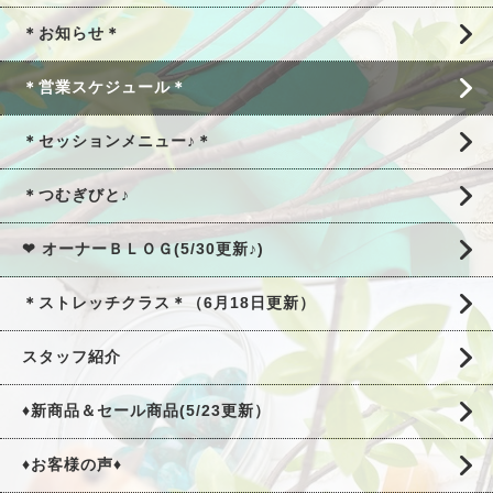
＊お知らせ＊
＊営業スケジュール＊
＊セッションメニュー♪＊
＊つむぎびと♪
❤ オーナーＢＬＯＧ(5/30更新♪)
＊ストレッチクラス＊（6月18日更新）
スタッフ紹介
♦新商品＆セール商品(5/23更新）
♦お客様の声♦