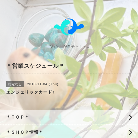
〝わたしが自分らしく〟
＊営業スケジュール＊
2010-11-04 (Thu)
指定なし
エンジェリックカード♪
＊ＴＯＰ＊
＊ＳＨＯＰ情報＊