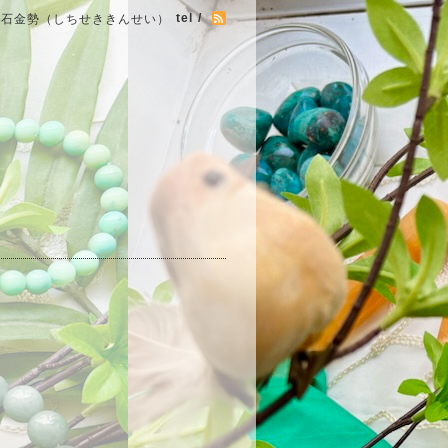
tel /
七石金勢（しちせききんせい）