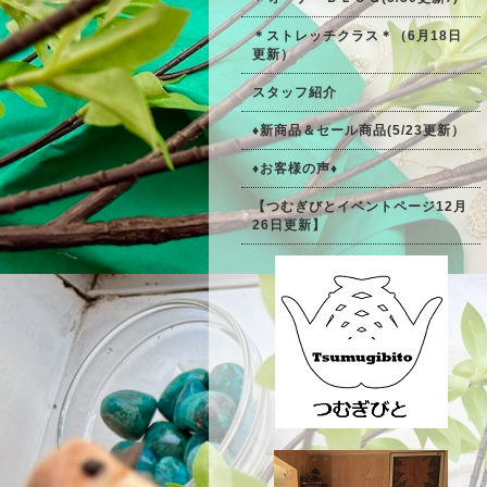
＊ストレッチクラス＊（6月18日
更新）
スタッフ紹介
♦新商品＆セール商品(5/23更新）
♦お客様の声♦
【つむぎびとイベントページ12月
26日更新】