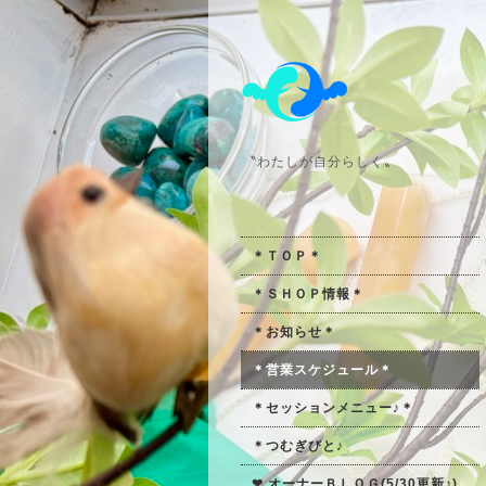
〝わたしが自分らしく〟
＊ＴＯＰ＊
＊ＳＨＯＰ情報＊
＊お知らせ＊
＊営業スケジュール＊
＊セッションメニュー♪＊
＊つむぎびと♪
❤ オーナーＢＬＯＧ(5/30更新♪)