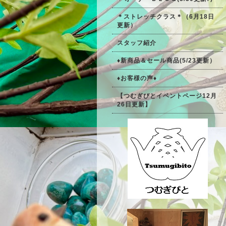
＊ストレッチクラス＊（6月18日
更新）
スタッフ紹介
♦新商品＆セール商品(5/23更新）
♦お客様の声♦
【つむぎびとイベントページ12月
26日更新】