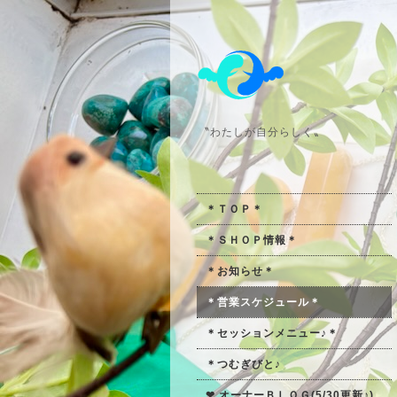
〝わたしが自分らしく〟
＊ＴＯＰ＊
＊ＳＨＯＰ情報＊
＊お知らせ＊
＊営業スケジュール＊
＊セッションメニュー♪＊
＊つむぎびと♪
❤ オーナーＢＬＯＧ(5/30更新♪)