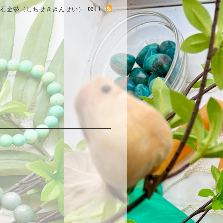
tel /
七石金勢（しちせききんせい）