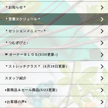
＊お知らせ＊
＊営業スケジュール＊
＊セッションメニュー♪＊
＊つむぎびと♪
❤ オーナーＢＬＯＧ(5/30更新♪)
＊ストレッチクラス＊（6月18日更新）
スタッフ紹介
♦新商品＆セール商品(5/23更新）
♦お客様の声♦