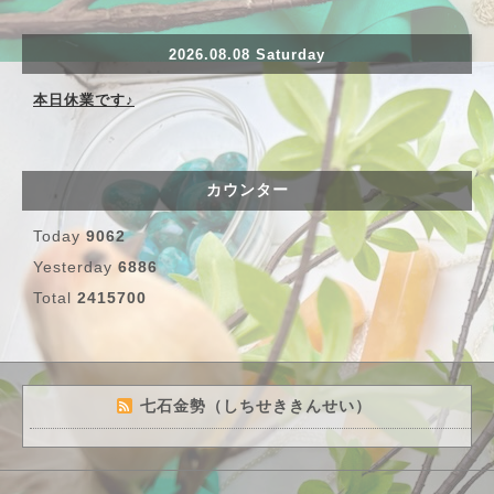
2026.08.08 Saturday
本日休業です♪
カウンター
Today
9062
Yesterday
6886
Total
2415700
七石金勢（しちせききんせい）