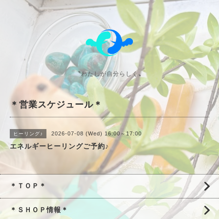
〝わたしが自分らしく〟
＊営業スケジュール＊
2026-07-08 (Wed) 16:00～17:00
ヒーリング♪
エネルギーヒーリングご予約♪
＊ＴＯＰ＊
＊ＳＨＯＰ情報＊