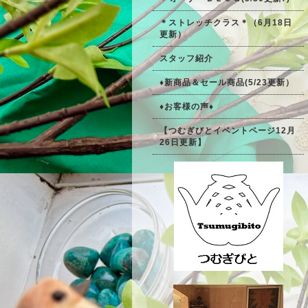
＊ストレッチクラス＊（6月18日
更新）
スタッフ紹介
♦新商品＆セール商品(5/23更新）
♦お客様の声♦
【つむぎびとイベントページ12月
26日更新】