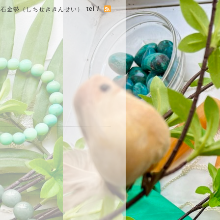
tel /
七石金勢（しちせききんせい）