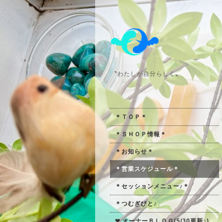
〝わたしが自分らしく〟
＊ＴＯＰ＊
＊ＳＨＯＰ情報＊
＊お知らせ＊
＊営業スケジュール＊
＊セッションメニュー♪＊
＊つむぎびと♪
❤ オーナーＢＬＯＧ(5/30更新♪)