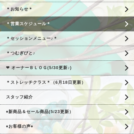
＊お知らせ＊
＊営業スケジュール＊
＊セッションメニュー♪＊
＊つむぎびと♪
❤ オーナーＢＬＯＧ(5/30更新♪)
＊ストレッチクラス＊（6月18日更新）
スタッフ紹介
♦新商品＆セール商品(5/23更新）
♦お客様の声♦