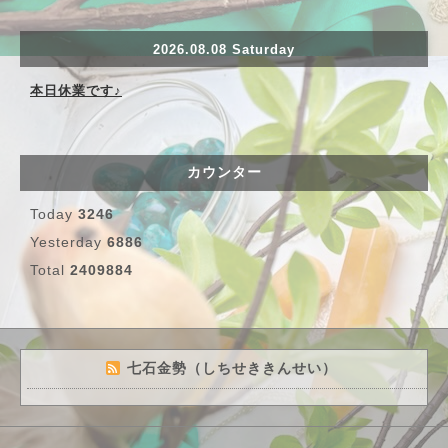
2026.08.08 Saturday
本日休業です♪
カウンター
Today
3246
Yesterday
6886
Total
2409884
七石金勢（しちせききんせい）