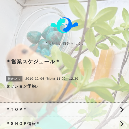
〝わたしが自分らしく〟
＊営業スケジュール＊
2010-12-06 (Mon) 11:00～12:30
指定なし
セッション予約♪
＊ＴＯＰ＊
＊ＳＨＯＰ情報＊