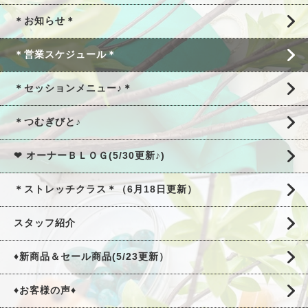
＊お知らせ＊
＊営業スケジュール＊
＊セッションメニュー♪＊
＊つむぎびと♪
❤ オーナーＢＬＯＧ(5/30更新♪)
＊ストレッチクラス＊（6月18日更新）
スタッフ紹介
♦新商品＆セール商品(5/23更新）
♦お客様の声♦