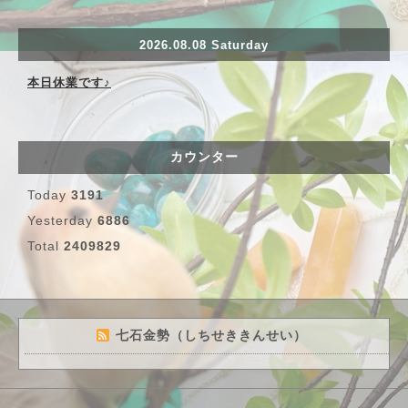
2026.08.08 Saturday
本日休業です♪
カウンター
Today
3191
Yesterday
6886
Total
2409829
七石金勢（しちせききんせい）