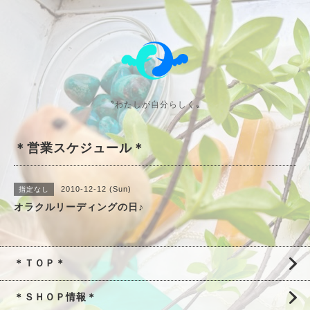
〝わたしが自分らしく〟
＊営業スケジュール＊
2010-12-12 (Sun)
指定なし
オラクルリーディングの日♪
＊ＴＯＰ＊
＊ＳＨＯＰ情報＊