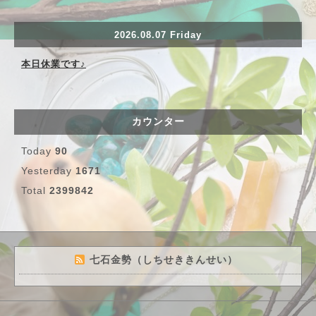
2026.08.07 Friday
本日休業です♪
カウンター
Today
90
Yesterday
1671
Total
2399842
七石金勢（しちせききんせい）