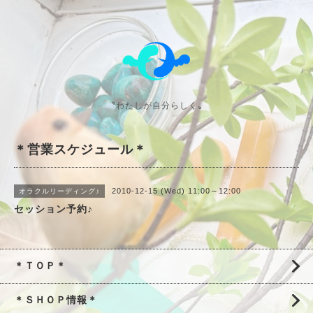
〝わたしが自分らしく〟
＊営業スケジュール＊
2010-12-15 (Wed) 11:00～12:00
オラクルリーディング♪
セッション予約♪
＊ＴＯＰ＊
＊ＳＨＯＰ情報＊