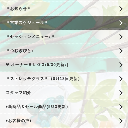
＊お知らせ＊
＊営業スケジュール＊
＊セッションメニュー♪＊
＊つむぎびと♪
❤ オーナーＢＬＯＧ(5/30更新♪)
＊ストレッチクラス＊（6月18日更新）
スタッフ紹介
♦新商品＆セール商品(5/23更新）
♦お客様の声♦