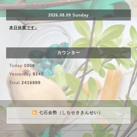
2026.08.09 Sunday
本日休業です♪
カウンター
Today
1006
Yesterday
9245
Total
2416889
七石金勢（しちせききんせい）