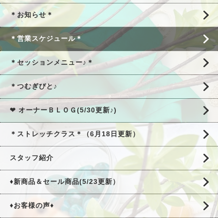
＊お知らせ＊
＊営業スケジュール＊
＊セッションメニュー♪＊
＊つむぎびと♪
❤ オーナーＢＬＯＧ(5/30更新♪)
＊ストレッチクラス＊（6月18日更新）
スタッフ紹介
♦新商品＆セール商品(5/23更新）
♦お客様の声♦