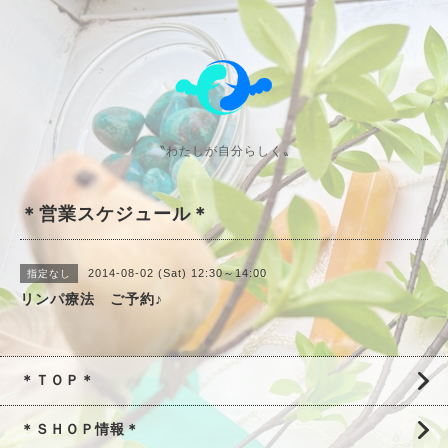
〝わたしが自分らしく〟
＊営業スケジュール＊
2014-08-02 (Sat) 12:30～14:00
指定なし
リンパ療法 ご予約♪
＊ＴＯＰ＊
＊ＳＨＯＰ情報＊