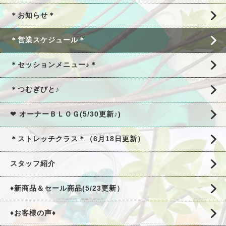
＊お知らせ＊
＊営業スケジュール＊
＊セッションメニュー♪＊
＊つむぎびと♪
❤ オーナーＢＬＯＧ(5/30更新♪)
＊ストレッチクラス＊（6月18日更新）
スタッフ紹介
♦新商品＆セール商品(5/23更新）
♦お客様の声♦