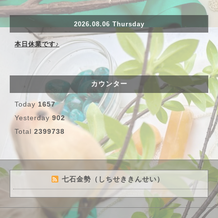
2026.08.06 Thursday
本日休業です♪
カウンター
Today
1657
Yesterday
902
Total
2399738
七石金勢（しちせききんせい）