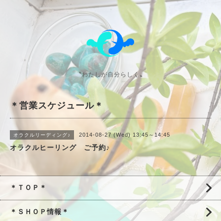
〝わたしが自分らしく〟
＊営業スケジュール＊
2014-08-27 (Wed) 13:45～14:45
オラクルリーディング♪
オラクルヒーリング ご予約♪
＊ＴＯＰ＊
＊ＳＨＯＰ情報＊