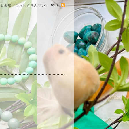
tel /
七石金勢（しちせききんせい）