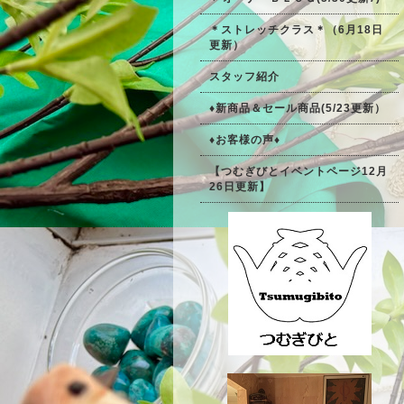
＊ストレッチクラス＊（6月18日
更新）
スタッフ紹介
♦新商品＆セール商品(5/23更新）
♦お客様の声♦
【つむぎびとイベントページ12月
26日更新】