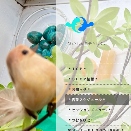
〝わたしが自分らしく〟
＊ＴＯＰ＊
＊ＳＨＯＰ情報＊
＊お知らせ＊
＊営業スケジュール＊
＊セッションメニュー♪＊
＊つむぎびと♪
❤ オーナーＢＬＯＧ(5/30更新♪)