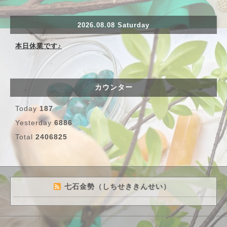
2026.08.08 Saturday
本日休業です♪
カウンター
Today
187
Yesterday
6886
Total
2406825
七石金勢（しちせききんせい）