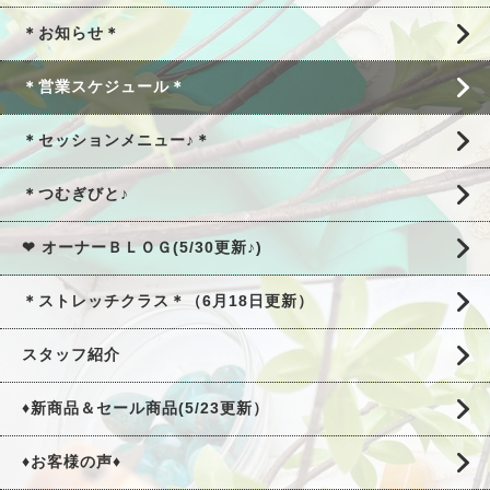
＊お知らせ＊
＊営業スケジュール＊
＊セッションメニュー♪＊
＊つむぎびと♪
❤ オーナーＢＬＯＧ(5/30更新♪)
＊ストレッチクラス＊（6月18日更新）
スタッフ紹介
♦新商品＆セール商品(5/23更新）
♦お客様の声♦