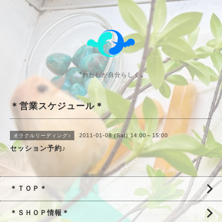
〝わたしが自分らしく〟
＊営業スケジュール＊
2011-01-08 (Sat) 14:00～15:00
オラクルリーディング♪
セッション予約♪
＊ＴＯＰ＊
＊ＳＨＯＰ情報＊