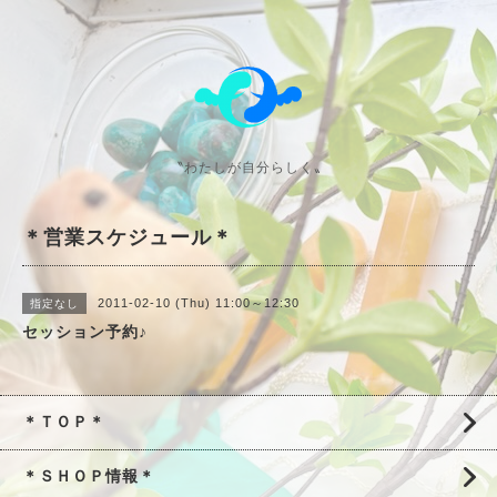
〝わたしが自分らしく〟
＊営業スケジュール＊
2011-02-10 (Thu) 11:00～12:30
指定なし
セッション予約♪
＊ＴＯＰ＊
＊ＳＨＯＰ情報＊