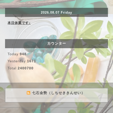
2026.08.07 Friday
本日休業です♪
カウンター
Today
948
Yesterday
1671
Total
2400700
七石金勢（しちせききんせい）