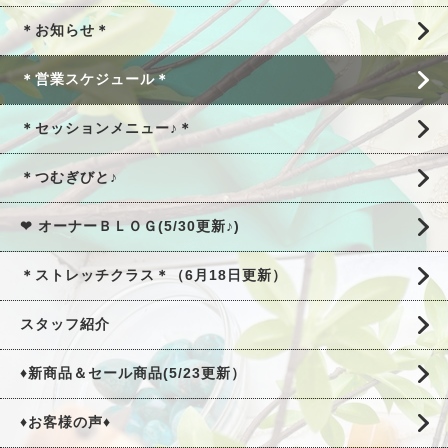
＊お知らせ＊
＊営業スケジュール＊
＊セッションメニュー♪＊
＊つむぎびと♪
❤ オーナーＢＬＯＧ(5/30更新♪)
＊ストレッチクラス＊（6月18日更新）
スタッフ紹介
♦新商品＆セール商品(5/23更新）
♦お客様の声♦