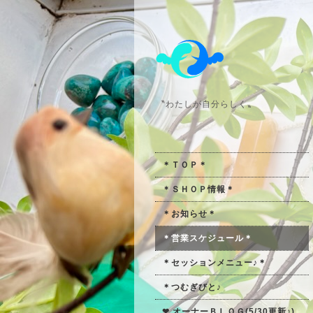
〝わたしが自分らしく〟
＊ＴＯＰ＊
＊ＳＨＯＰ情報＊
＊お知らせ＊
＊営業スケジュール＊
＊セッションメニュー♪＊
＊つむぎびと♪
❤ オーナーＢＬＯＧ(5/30更新♪)