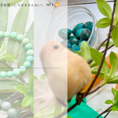
tel /
七石金勢（しちせききんせい）