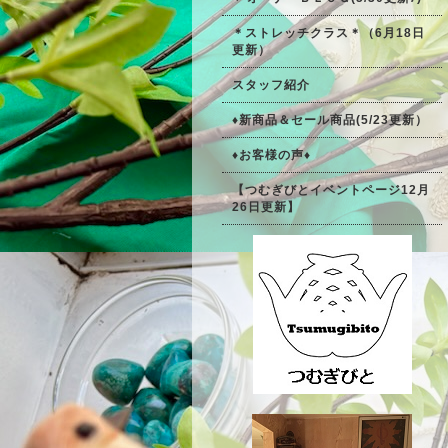
＊ストレッチクラス＊（6月18日
更新）
スタッフ紹介
♦新商品＆セール商品(5/23更新）
♦お客様の声♦
【つむぎびとイベントページ12月
26日更新】