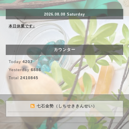
2026.08.08 Saturday
本日休業です♪
カウンター
Today
4207
Yesterday
6886
Total
2410845
七石金勢（しちせききんせい）