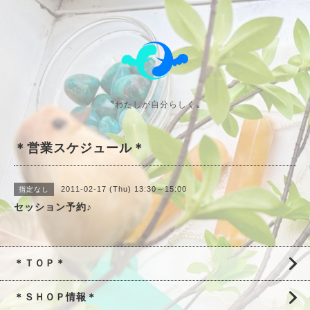
〝わたしが自分らしく〟
＊営業スケジュール＊
2011-02-17 (Thu) 13:30～15:00
指定なし
セッション予約♪
＊ＴＯＰ＊
＊ＳＨＯＰ情報＊