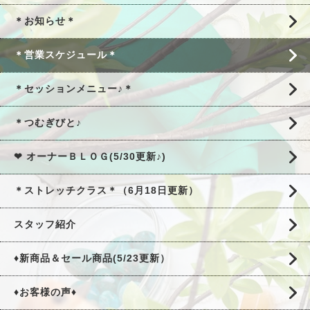
＊お知らせ＊
＊営業スケジュール＊
＊セッションメニュー♪＊
＊つむぎびと♪
❤ オーナーＢＬＯＧ(5/30更新♪)
＊ストレッチクラス＊（6月18日更新）
スタッフ紹介
♦新商品＆セール商品(5/23更新）
♦お客様の声♦