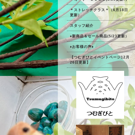
＊ストレッチクラス＊（6月18日
更新）
スタッフ紹介
♦新商品＆セール商品(5/23更新）
♦お客様の声♦
【つむぎびとイベントページ12月
26日更新】