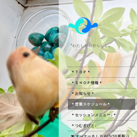
〝わたしが自分らしく〟
＊ＴＯＰ＊
＊ＳＨＯＰ情報＊
＊お知らせ＊
＊営業スケジュール＊
＊セッションメニュー♪＊
＊つむぎびと♪
❤ オーナーＢＬＯＧ(5/30更新♪)