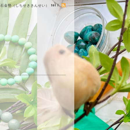
tel /
七石金勢（しちせききんせい）