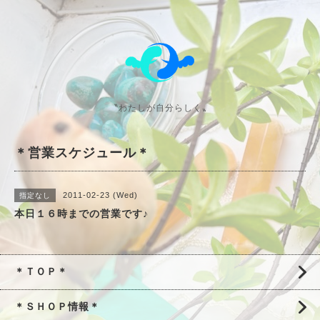
〝わたしが自分らしく〟
＊営業スケジュール＊
2011-02-23 (Wed)
指定なし
本日１６時までの営業です♪
＊ＴＯＰ＊
＊ＳＨＯＰ情報＊