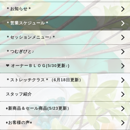
＊お知らせ＊
＊営業スケジュール＊
＊セッションメニュー♪＊
＊つむぎびと♪
❤ オーナーＢＬＯＧ(5/30更新♪)
＊ストレッチクラス＊（6月18日更新）
スタッフ紹介
♦新商品＆セール商品(5/23更新）
♦お客様の声♦