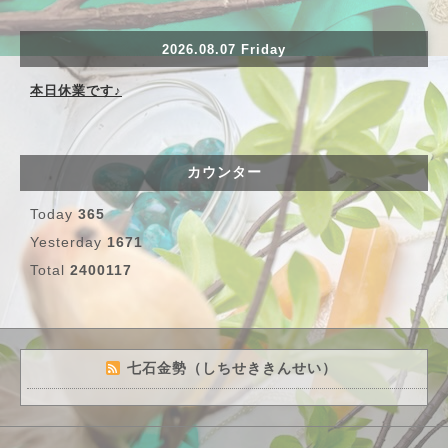
2026.08.07 Friday
本日休業です♪
カウンター
Today
365
Yesterday
1671
Total
2400117
七石金勢（しちせききんせい）