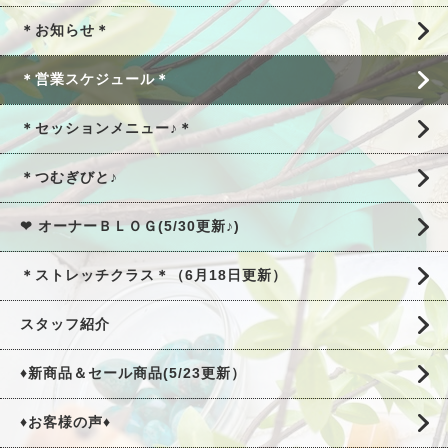
＊お知らせ＊
＊営業スケジュール＊
＊セッションメニュー♪＊
＊つむぎびと♪
❤ オーナーＢＬＯＧ(5/30更新♪)
＊ストレッチクラス＊（6月18日更新）
スタッフ紹介
♦新商品＆セール商品(5/23更新）
♦お客様の声♦