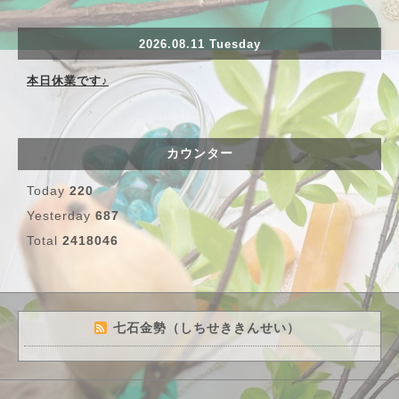
2026.08.11 Tuesday
本日休業です♪
カウンター
Today
220
Yesterday
687
Total
2418046
七石金勢（しちせききんせい）