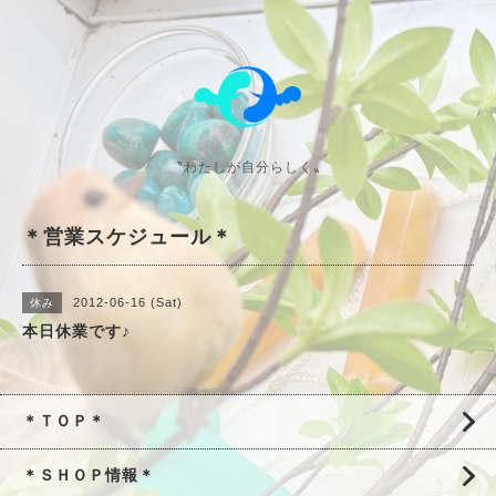
〝わたしが自分らしく〟
＊営業スケジュール＊
2012-06-16 (Sat)
休み
本日休業です♪
＊ＴＯＰ＊
＊ＳＨＯＰ情報＊