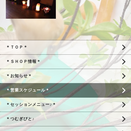
＊ＴＯＰ＊
＊ＳＨＯＰ情報＊
＊お知らせ＊
＊営業スケジュール＊
＊セッションメニュー♪＊
＊つむぎびと♪