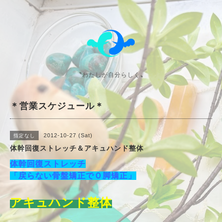
〝わたしが自分らしく〟
＊営業スケジュール＊
2012-10-27 (Sat)
指定なし
体幹回復ストレッチ＆アキュハンド整体
体幹回復ストレッチ
「戻らない骨盤矯正でＯ脚矯正」
アキュハンド整体