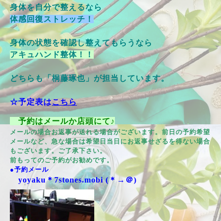
身体を自分で整えるなら
体感回復ストレッチ！
身体の状態を確認し整えてもらうなら
アキュハンド整体！！
どちらも「桐藤琢也」が担当しています。
☆予定表は
こちら
予約はメールか店頭にて♪
メールの場合お返事が送れる場合がございます。前日の予約希望
メールなど、急な場合は希望日当日にお返事せざるを得ない場合
もございます。ご了承下さい。
前もってのご予約がお勧めです。
●予約メール
yoyaku＊7stones.mobi (＊→＠)