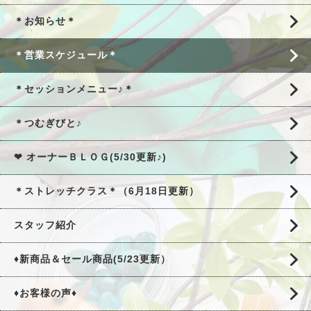
＊お知らせ＊
＊営業スケジュール＊
＊セッションメニュー♪＊
＊つむぎびと♪
❤ オーナーＢＬＯＧ(5/30更新♪)
＊ストレッチクラス＊（6月18日更新）
スタッフ紹介
♦新商品＆セール商品(5/23更新）
♦お客様の声♦