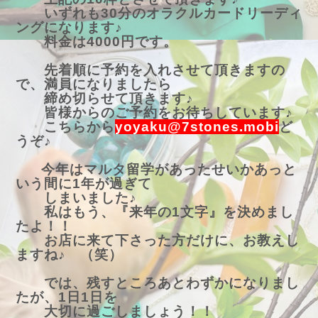
いずれも30分のオラクルカードリーディ
ングになります♪
料金は4000円です。
先着順に予約を入れさせて頂きますの
で、満員になりましたら
締め切らせて頂きます♪
皆様からのご予約をお待ちしています♪
こちらから
yoyaku@7stones.mobi
ど
うぞ♪
今年はマルタ留学があったせいかあっと
いう間に1年が過ぎて
しまいました♪
私はもう、『来年の1文字』を決めまし
たよ！！
お店に来て下さった方だけに、お教えし
ますね♪ （笑）
では、残すところあとわずかになりまし
たが、1日1日を
大切に過ごしましょう！！