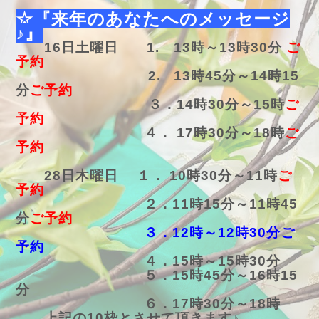
☆『来年のあなたへのメッセージ
♪』
16日土曜日 1. 13時～13時30分
ご
予約
2. 13時45分～14時15
分
ご予約
３．14時30分～15時
ご
予約
４． 17時30分～18時
ご
予約
28日木曜日 １． 10時30分～11時
ご
予約
２．11時15分～11時45
分
ご予約
３．12時～12時30分ご
予約
４．15時～15時30分
５．15時45分～16時15
分
６．17時30分～18時
上記の10枠とさせて頂きます♪