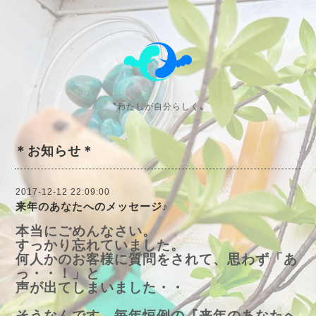
〝わたしが自分らしく〟
＊お知らせ＊
2017-12-12 22:09:00
来年のあなたへのメッセージ♪
本当にごめんなさい。
すっかり忘れていました。
何人かのお客様に質問をされて、思わず「あ
っ・・！」と
声が出てしまいました・・
そうなんです、毎年恒例の『来年のあなたへ