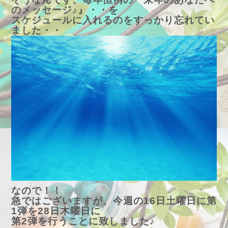
のメッセージ♪』・・を
スケジュールに入れるのをすっかり忘れてい
ました・・
なので！！
急ではございますが、今週の16日土曜日に第
1弾を28日木曜日に
第2弾を行うことに致しました♪