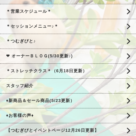
＊営業スケジュール＊
＊セッションメニュー♪＊
＊つむぎびと♪
❤ オーナーＢＬＯＧ(5/30更新♪)
＊ストレッチクラス＊（6月18日更新）
スタッフ紹介
♦新商品＆セール商品(5/23更新）
♦お客様の声♦
【つむぎびとイベントページ12月26日更新】