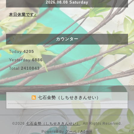
2026.08.08 Saturday
本日休業です♪
カウンター
Today
4205
Yesterday
6886
Total
2410843
七石金勢（しちせききんせい）
©2026
七石金勢（しちせききんせい）
. All Rights Reserved.
Powered by
グーペ
/
Admin