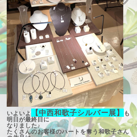
【中西和歌子シルバー展】
いよいよ
も
明日が最終日に
なりました♪
たくさんのお客様のハートを奪う和歌子さん