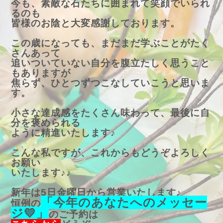
今も、素敵な
石たちに囲まれて笑顔でいられ
るのも
皆様のお陰と大変感謝しております。
この歳になっても、まだまだ学ぶことがたく
さんあって
追いついていない自分を腹立たしく思うこと
もありますが
焦らず、ひとつずつこなしていこうと思いま
す。
小さな達成感をたくさん味わって、最後に自
分を褒められる
ように精進いたします♪
こんな私ですが、これからもどうぞよろしく
お願い
いたします♪♪
新年は5日金曜日から営業いたします♪
「今年のあなたへのメッセー
恒例の
ジ💛」
のご予約は