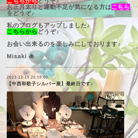
こちらから
どうぞ♪
お正月太りと運動不足が気になる方は
こちら
をどうぞ♪
私のブログもアップしました♪
こちらから
どうぞ♪
お会い出来るのを楽しみにしております♪
Misaki 🎍
2023-12-15 20:59:00
【中西和歌子シルバー展】最終日です♪