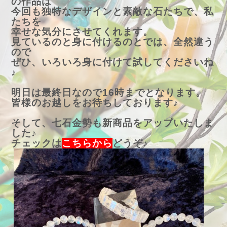
の作品は
今回も独特なデザインと素敵な石たちで、私
たちを
幸せな気分にさせてくれます。
見ているのと身に付けるのとでは、全然違う
ので
ぜひ、いろいろ身に付けて試してくださいね
♪
明日は最終日なので16時までとなります。
皆様のお越しをお待ちしております♪
そして、七石金勢も新商品をアップいたしま
した♪
チェックは
こちらから
どうぞ♪