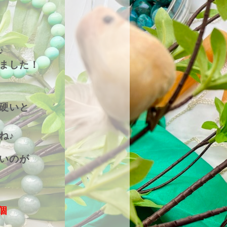
♪
ました！
硬いと
ね♪
いのが
個