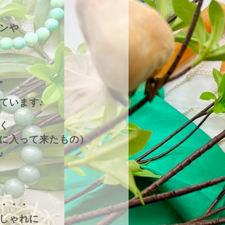
ンや
。
ています♪
く
に入って来たもの）
♪
・・・
しゃれに