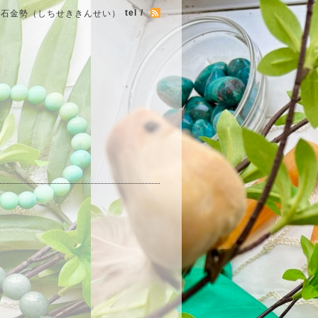
tel /
七石金勢（しちせききんせい）