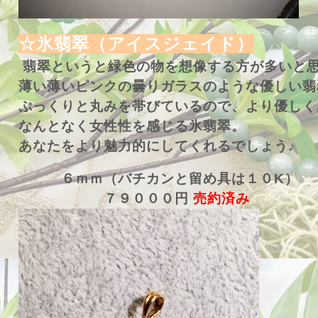
☆氷翡翠（アイスジェイド）
翡翠というと緑色の物を想像する方が多いと
薄い薄いピンクの曇りガラスのような優しい翡
ぷっくりと丸みを帯びているので、より優しく
なんとなく女性性を感じる氷翡翠。
あなたをより魅力的にしてくれるでしょう♪
６ｍｍ（バチカンと留め具は１０K）
７９０００円
売約済み