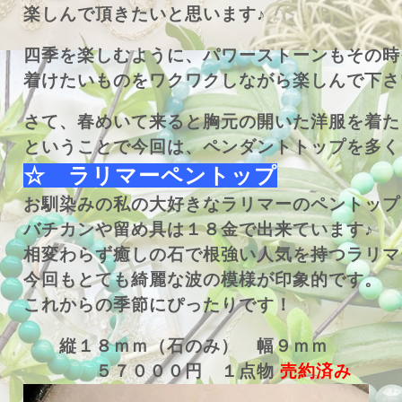
楽しんで頂きたいと思います♪
四季を楽しむように、パワーストーンもその時
着けたいものをワクワクしながら楽しんで下さ
さて、春めいて来ると胸元の開いた洋服を着た
ということで今回は、ペンダントトップを多く
☆ ラリマーペントップ
お馴染みの私の大好きなラリマーのペントップ
バチカンや留め具は１８金で出来ています♪
相変わらず癒しの石で根強い人気を持つラリマ
今回もとても綺麗な波の模様が印象的です。
これからの季節にぴったりです！
縦１８ｍｍ（石のみ） 幅９ｍｍ
５７０００円 １点物
売約済み