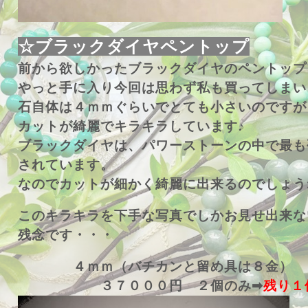
☆ブラックダイヤペントップ
前から欲しかったブラックダイヤのペントップ
やっと手に入り今回は思わず私も買ってしまい
石自体は４ｍｍぐらいでとても小さいのですが
カットが綺麗でキラキラしています♪
ブラックダイヤは、パワーストーンの中で最も
されています。
なのでカットが細かく綺麗に出来るのでしょう
このキラキラを下手な写真でしかお見せ出来な
残念です・・・
４ｍｍ（バチカンと留め具は８金）
３７０００円 ２個のみ➡
残り１