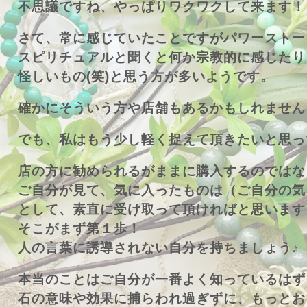
不思議ですね、やっぱりワクワクして来ます！
さて、常に感じていたことですがパワーストー
スピリチュアルと聞くと何か宗教的に感じたり
怪しいもの(笑)と思う方が多いようです。
確かにそういう方や店舗もあるかもしれません
でも、私はもう少し軽く捉えて頂きたいと思っ
店の方に勧められるがままに購入するのではな
ご自分が見て、気に入ったものは（ご自分の気
として、素直に受け取って頂ければと思います
そこがまず第１歩！
人の言葉に誘導されない自分を持ちましょう♪
本当のことはご自分が一番よく知っているはず
石の意味や効果に捕らわれ過ぎずに、もっとお