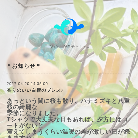
〝わたしが自分らしく〟
＊お知らせ＊
2017-04-20 14:35:00
香りのいい白檀のブレス♪
あっという間に桜も散り、ハナミズキと八重
桜の綺麗な
季節になりました。
Tシャツで大丈夫な日もあれば、夕方にはコ
ートがないと
震えてしまうくらい温暖の差が激しい日が続
きますね♪