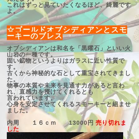
これはずっと見ていたくなるほど、綺麗です
よ。
☆ゴールドオブシディアンとスモ
ーキーのブレス
オブシディアンは和名を「黒曜石」といい火
山岩の一種です。
固い鉱物というよりはガラスに近い性質で
す。
古くから神秘的な石として重宝されてきまし
た。
物事の本質や未来を見通す力があると言わ
れ、直感力を授けてくれるとも
言われています。
心身を安定させてくれるスモーキーと組ませ
ました。
内周 １６ｃｍ 13000円
売り切れま
した