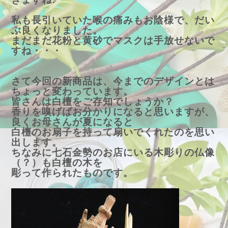
私も長引いていた喉の痛みもお陰様で、だい
ぶ良くなりました。
まだまだ花粉と黄砂でマスクは手放せないで
すね・・・
さて今回の新商品は、今までのデザインとは
ちょっと変わっています。
皆さんは白檀をご存知でしょうか？
香りを嗅げばお分かりになると思いますが、
良くお母さんが夏になると
白檀のお扇子を持って扇いでくれたのを思い
出します。
ちなみに七石金勢のお店にいる木彫りの仏像
（？）も白檀の木を
彫って作られたものです。