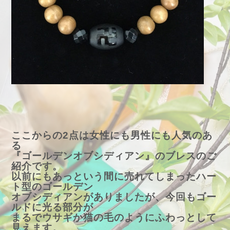
ここからの2点は女性にも男性にも人気のあ
る
『ゴールデンオブシディアン』のブレスのご
紹介です。
以前にもあっという間に売れてしまったハー
ト型のゴールデン
オブシディアンがありましたが、今回もゴー
ルドに光る部分が
まるでウサギか猫の毛のようにふわっとして
見えます。