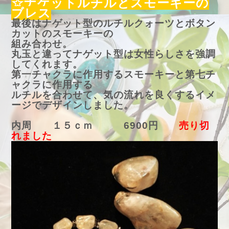
☆ナゲットルチルとスモーキーの
ブレス
最後はナゲット型のルチルクォーツとボタン
カットのスモーキーの
組み合わせ。
丸玉と違ってナゲット型は女性らしさを強調
してくれます。
第一チャクラに作用するスモーキーと第七チ
ャクラに作用する
ルチルを合わせて、気の流れを良くするイメ
ージでデザインしました。
内周 １５ｃｍ 6900円
売り切
れました