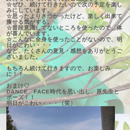
☆ぜひ、続けて行きたいので次の予定を楽し
みにしています。
☆思ったよりきつかったけど、楽しく出来て
痩せる気がする。
☆普段意識してないところを使ったので、体
が喜んでいます。
☆こんなに全身を使ったことがないので、明
日がこわい・・・
など、たくさんの意見・感想をありがとうご
ざいました。
もちろん続けて行きますので、お楽しみ
に！！
おまけ♡
DANCE FACE時代を思い出し、原先生と
ポーズ！！
明日がこわい・・・（笑）