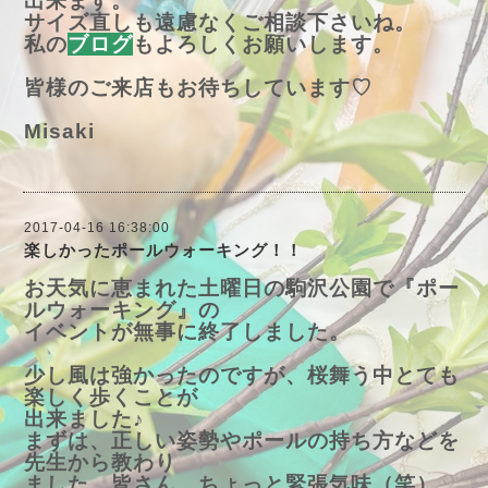
出来ます。
サイズ直しも遠慮なくご相談下さいね。
私の
ブログ
もよろしくお願いします。
皆様のご来店もお待ちしています♡
Misaki
2017-04-16 16:38:00
楽しかったポールウォーキング！！
お天気に恵まれた土曜日の駒沢公園で『ポー
ルウォーキング』の
イベントが無事に終了しました。
少し風は強かったのですが、桜舞う中とても
楽しく歩くことが
出来ました♪
まずは、正しい姿勢やポールの持ち方などを
先生から教わり
ました。皆さん、ちょっと緊張気味（笑）