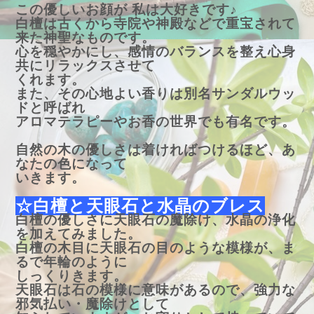
この優しいお顔が 私は大好きです♪
白檀は古くから寺院や神殿などで重宝されて
来た神聖なものです。
心を穏やかにし、感情のバランスを整え心身
共にリラックスさせて
くれます。
また、その心地よい香りは別名サンダルウッ
ドと呼ばれ
アロマテラピーやお香の世界でも有名です。
自然の木の優しさは着ければつけるほど、あ
なたの色になって
いきます。
☆白檀と天眼石と水晶のブレス
白檀の優しさに天眼石の魔除け、水晶の浄化
を加えてみました。
白檀の木目に天眼石の目のような模様が、ま
るで年輪のように
しっくりきます。
天眼石は石の模様に意味があるので、強力な
邪気払い・魔除けとして