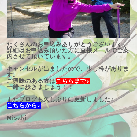
たくさんのお申込みありがとうございます。
詳細はお申込み頂いた方に直接メールでご案
内させて頂いています。
キャンセルが出ましたので、少し枠がありま
す。
ご興味のある方は
こちらまで♪
一緒に歩きましょう！！
またブログも久しぶりに更新しました♪
こちらから♪
Misaki