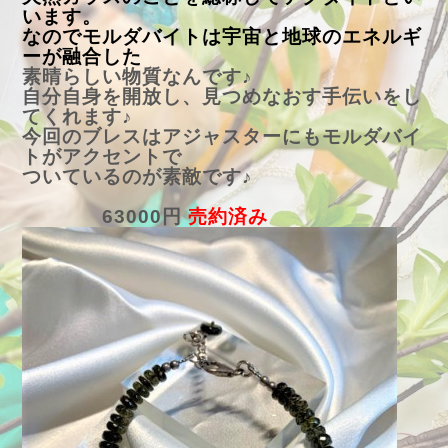
います。
なのでモルダバイトは宇宙と地球のエネルギ
ーが融合した
素晴らしい物質なんです♪
自分自身を開放し、見つめなおす手伝いをし
てくれます♪
今回のブレスはアジャスターにもモルダバイ
トがアクセントで
ついているのが素敵です♪
63000円
売約済み