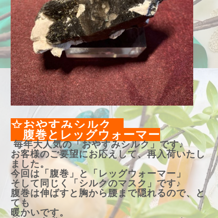
☆おやすみシルク
腹巻とレッグウォーマー
毎年大人気の「おやすみシルク」です♪
お客様のご要望にお応えして、再入荷いたし
ました。
今回は「腹巻」と「レッグウォーマー」
そして同じく「シルクのマスク」です♪
腹巻は伸ばすと胸から腰まで隠れるので、と
ても
暖かいです。