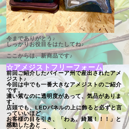
今までありがとう♪
しっかりお役目をはたしてね♪
ここからは、新商品です♪
☆アメジストフリーフォーム
前回ご紹介したバイーア州で産出されたアメ
ジスト♪
今回は中でも一番大きなアメジストのご紹介
です。
濃い紫なのに透明度があって、気品がありま
す。
店頭でも、LEDパネルの上に飾ると必ずと言
っていいほど
お客様の目を引き、「わぁ、綺麗！！！」と
感動したあと