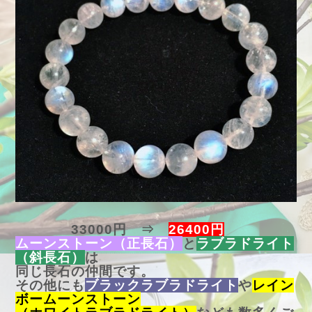
33000円 ⇒
26400円
ムーンストーン（正長石）
と
ラブラドライト
（斜長石）
は
同じ長石の仲間です。
その他にも
ブラックラブラドライト
や
レイン
ボームーンストーン