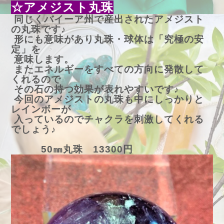
☆アメジスト丸珠
同じくバイーア州で産出されたアメジスト
の丸珠です♪
形にも意味があり丸珠・球体は「究極の安
定」を
意味します。
またエネルギーをすべての方向に発散して
くれるので
その石の持つ効果が表れやすいです♪
今回のアメジストの丸珠も中にしっかりと
レインボーが
入っているのでチャクラを刺激してくれる
でしょう♪
50㎜丸珠 13300円