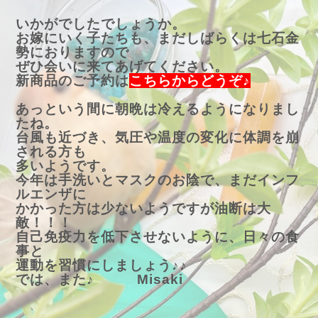
いかがでしたでしょうか。
お嫁にいく子たちも、まだしばらくは七石金
勢におりますので
ぜひ会いに来てあげてください。
新商品のご予約は
こちらからどうぞ♪
あっという間に朝晩は冷えるようになりまし
たね。
台風も近づき、気圧や温度の変化に体調を崩
される方も
多いようです。
今年は手洗いとマスクのお陰で、まだインフ
ルエンザに
かかった方は少ないようですが油断は大
敵！！！
自己免疫力を低下させないように、日々の食
事と
運動を習慣にしましょう♪♪
では、また♪ Misaki