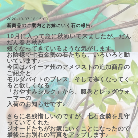
2020-10-07 18:16:00
新商品のご案内とお嫁にいく石の報告♪
10月に入って急に秋めいて来ましたが、だん
だん春と秋が
短くなってきているような気がします。
お陰様で七石金勢の石たちも、いろいろと動
いています♪
今回はバイーア州のアメジストの追加商品の
ご紹介と
モルダバイトのブレス、そして寒くなってく
ると欲しくなる
「おやすみシルク」から、腹巻とレッグウォ
ーマーの
入荷のお知らせです♪
さらに名残惜しいのですが、七石金勢を見守
っていてくれた
ジオードたちがお嫁にいくことになったので
最後にお別れの写真をアップします♪