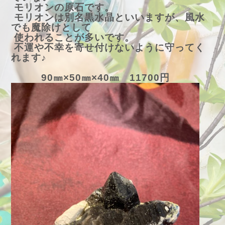
モリオンの原石です。
モリオンは別名黒水晶といいますが、風水
でも魔除けとして
使われることが多いです。
不運や不幸を寄せ付けないように守ってく
れます♪
90㎜×50㎜×40㎜ 11700円