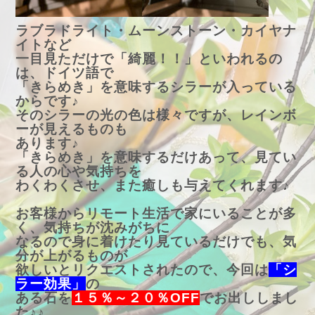
ラブラドライト・ムーンストーン・カイヤナ
イトなど
一目見ただけで「綺麗！！」といわれるの
は、ドイツ語で
「きらめき」を意味するシラーが入っている
からです♪
そのシラーの光の色は様々ですが、レインボ
ーが見えるものも
あります♪
「きらめき」を意味するだけあって、見てい
る人の心や気持ちを
わくわくさせ、また癒しも与えてくれます♪
お客様からリモート生活で家にいることが多
く、気持ちが沈みがちに
なるので身に着けたり見ているだけでも、気
分が上がるものが
欲しいとリクエストされたので、今回は
「シ
ラー効果」
の
ある石を
１５％～２０％OFF
でお出ししまし
た♪♪