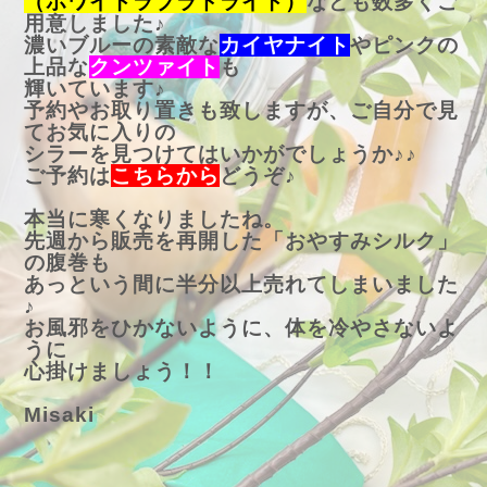
（ホワイトラブラドライト）
なども数多くご
用意しました♪
濃いブルーの素敵な
カイヤナイト
やピンクの
上品な
クンツァイト
も
輝いています♪
予約やお取り置きも致しますが、ご自分で見
てお気に入りの
シラーを見つけてはいかがでしょうか♪♪
ご予約は
こちらから
どうぞ♪
本当に寒くなりましたね。
先週から販売を再開した「おやすみシルク」
の腹巻も
あっという間に半分以上売れてしまいました
♪
お風邪をひかないように、体を冷やさないよ
うに
心掛けましょう！！
Misaki