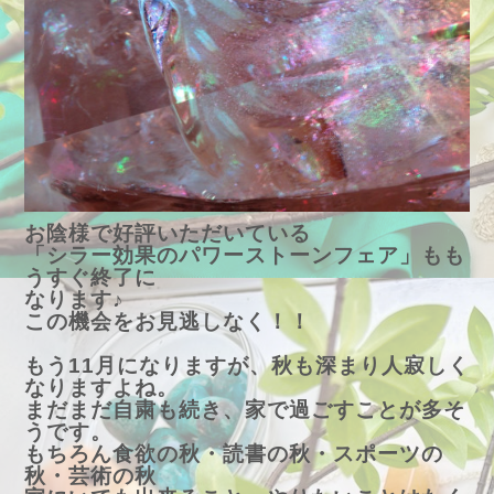
お陰様で好評いただいている
「シラー効果のパワーストーンフェア」もも
うすぐ終了に
なります♪
この機会をお見逃しなく！！
もう11月になりますが、秋も深まり人寂しく
なりますよね。
まだまだ自粛も続き、家で過ごすことが多そ
うです。
もちろん食欲の秋・読書の秋・スポーツの
秋・芸術の秋