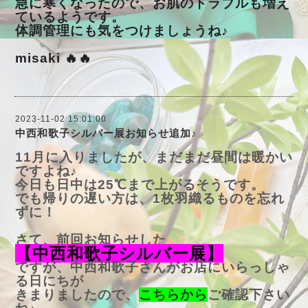
急に寒くなったので、お肌のトラブルも増え
ているようです。
体調管理にも気をつけましょうね♪
misaki 🔥🔥
2023-11-02 15:01:00
中西和歌子シルバー展お知らせ追加♪
11月に入りましたが、まだまだ昼間は暖かい
ですよね♪
今日も日中は25℃まで上がるそうです。
でも帰りの遅い方は、1枚羽織るものを忘れ
ずに！
さて、前回お知らせした
【中西和歌子シルバー展】
ですが、中西和歌子さんがお店にいらっしゃ
る日にちが
きまりましたので、
こちらから
ご確認下さい