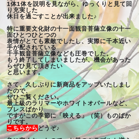
1体1体を説明を見ながら、ゆっくりと見て回
り充実した
休日を過ごすことが出来ました♪
特に重要文化財の十一面観音菩薩立像の十一
面ひとつひとつの
表情がとても素敵でしたし、実際に千本近い
手が配されている
千手観音菩薩立像なども圧巻でした。
もう終了してしまいましたが、機会があった
らぜひ見て頂きたい
と思います。
さて、久しぶりに新商品をアップいたしまし
たので、
ぜひご覧ください。
最上級のラリマーやホワイトオパールなど、
ブレスばかり
ですがこの季節に「映える」（笑）ものばか
りです。
こちらから
どうぞ♪