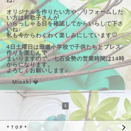
ね♪
オリジナルを作りたい方や、リフォームした
い方は和歌子さんが
いらっしゃる日を確認してからいらして下さ
いね♪
私も今からわくわく楽しみにしています♡
4日土曜日は田道小学校で子供たちとブレス
作りを楽しんで
まいりますので、七石金勢の営業時間は14時
からになります。
よろしくお願いします♪
Misaki 💎
1
＊ＴＯＰ＊