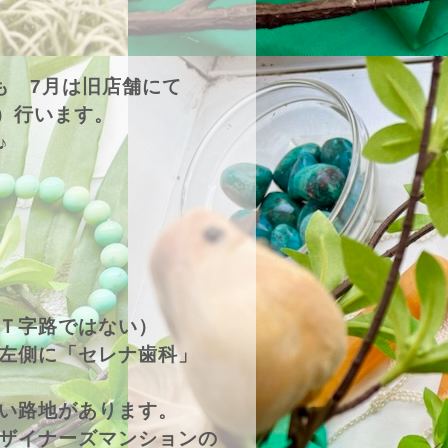
）も 7月は旧店舗にて
日）行います。
♪
Ｔ字路ではない）
左側に「セレナ歯科」
い路地があります。
ザイナーズマンションの