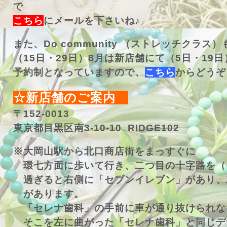
で
こちら
にメールを下さいね♪
また、Do community （ストレッチクラス
（15日・29日）8月は新店舗にて（5日・19
予約制となっていますので、
こちら
からどうぞ
☆新店舗のご案内
〒152-0013
東京都目黒区南3-10-10 RIDGE102
※大岡山駅から北口商店街をまっすぐに
環七方面に歩いて行き、二つ目の十字路を（
過ぎると
右側に「セブンイレブン」があり、
があります。
「セレナ歯科」の手前に車が通り抜けられな
そこを左に曲がった「セレナ歯科」と同じデ