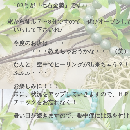
102号が『七石金勢』です♪♪
駅から徒歩７～8分ですので、ぜひオープンし
いらして下さいね♪
今度のお店は・・・
・・・教えちゃおうかな・・・（笑）
なんと、空中でヒーリングが出来ちゃう？！
ふふふ・・・
お楽しみに！！！
常に、状況をアップしていきますので、ＨＰ
チェックをお忘れなく！！
暑い日が続きますので、熱中症には気を付け