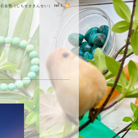
tel /
七石金勢（しちせききんせい）