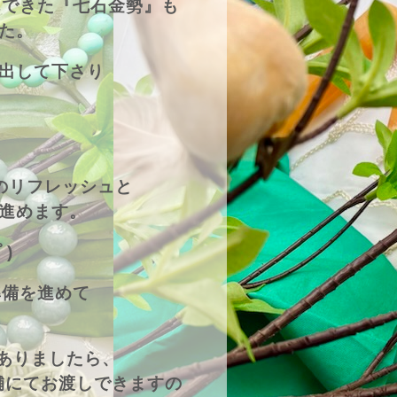
んできた『七石金勢』も
た。
出して下さり
のリフレッシュと
進めます。
)
準備を進めて
がありましたら、
舗にてお渡しできますの