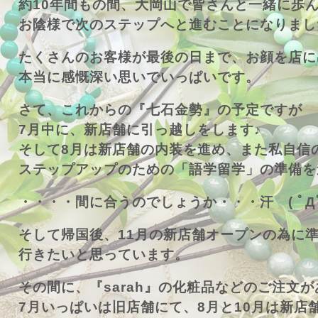
約10年間もの間、大岡山で皆さんと一緒に歩
お陰様で次のステップへと進むことになりまし
たくさんのお客様が最後の日まで、お顔を店に
本当に感慨深い思いでいっぱいです。
さて、これからの『七石金勢』の予定ですが
7月中に、新店舗に引っ越しをします♪
そして8月は新店舗の内装を進め、また私自信
ステップアップのための「語学留学」の準備を
・・・・間に合うのでしょうか・・・汗 ( ﾟДﾟ
そして帰国後、11月の新店舗オープンの為に
行きたいと思っています。
その間に、『sarah』の化粧品などのご注文
7月いっぱいは旧店舗にて、8月と10月は新店