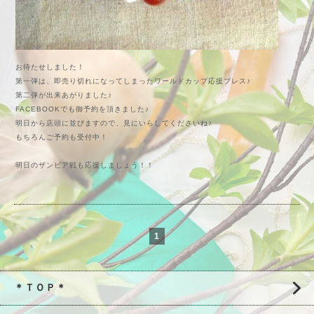
お待たせしました！
第一弾は、即売り切れになってしまったワールドカップ応援ブレス♪
第二弾が出来あがりました♪
FACEBOOKでも御予約を頂きました♪
明日から店頭に並びますので、見にいらしてくださいね♪
もちろんご予約も受付中！
明日のザンビア戦も応援しましょう！！
1
＊ＴＯＰ＊