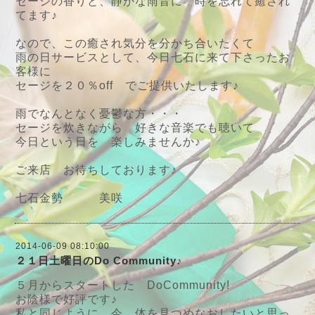
セージの香りと、静かな雨音に 時を忘れて癒され
てます♪
なので、この癒され気分を分かち合いたくて
雨の日サービスとして、今日七石に来て下さったお
客様に
セージを２０％off でご提供いたします♪
雨でなんとなく憂鬱な方・・・
セージを炊きながら 好きな音楽でも聴いて
今日という日を 楽しみませんか♪
ご来店 お待ちしております♪
七石金勢 美咲
2014-06-09 08:10:00
２１日土曜日のDo Community♪
５月からスタートした DoCommunity!
お陰様で好評です♪
私と同じように、今 体を見つめなおしたいと思っ