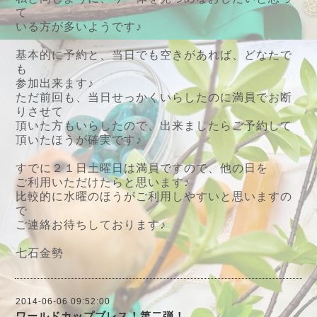
て
いる方が多いようです♪
基本的に予約と、当日でも空きがあれば、どなたで
も
参加出来ます♪
ただ前回も、当日せっかくいらしたのに満員でお断
りさせて
頂いた方もいらしたので、出来ましたらご予約して
頂いたほうが確実です♪
すでに２１日土曜日は満員ですので、他の日を
ご利用いただけたらと思います♪
比較的に水曜のほうがご利用しやすいと思いますの
で
ご連絡お待ちしております♪
七石金勢
2014-06-06 09:52:00
ワールドカップブレス！第二弾！