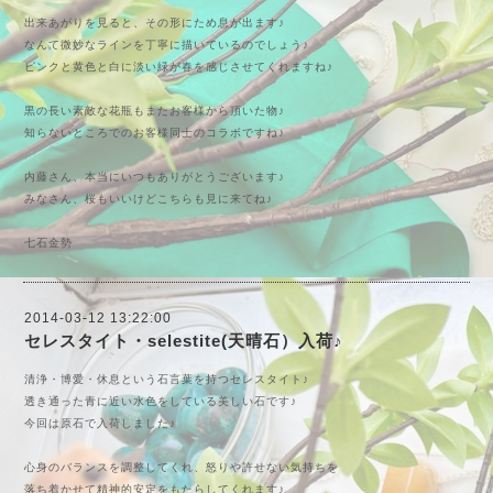
出来あがりを見ると、その形にため息が出ます♪
なんて微妙なラインを丁寧に描いているのでしょう♪
ピンクと黄色と白に淡い緑が春を感じさせてくれますね♪
黒の長い素敵な花瓶もまたお客様から頂いた物♪
知らないところでのお客様同士のコラボですね♪
内藤さん、本当にいつもありがとうございます♪
みなさん、桜もいいけどこちらも見に来てね♪
七石金勢
2014-03-12 13:22:00
セレスタイト・selestite(天晴石）入荷♪
清浄・博愛・休息という石言葉を持つセレスタイト♪
透き通った青に近い水色をしている美しい石です♪
今回は原石で入荷しました♪
心身のバランスを調整してくれ、怒りや許せない気持ちを
落ち着かせて精神的安定をもたらしてくれます♪