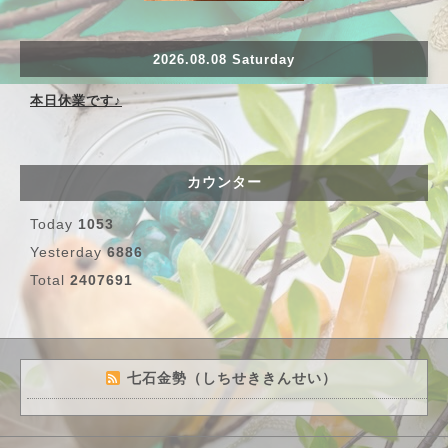
2026.08.08 Saturday
本日休業です♪
カウンター
Today
1053
Yesterday
6886
Total
2407691
七石金勢（しちせききんせい）