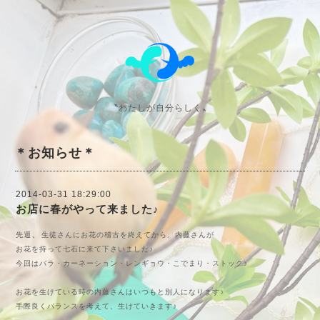
〝わたしが自分らしく〟
＊お知らせ＊
2014-03-31 18:29:00
お店に春がやって来ました♪
、
先週
生徒さんにお花の稽古を終えてから、内藤さんが
お花を持って七石に来て下さいました♪
今回はバラ・カーネーション・レンギョウ・こでまり・ストック♪
お花を生けている時の内藤さんはいつもと別人になります♪
手際良くバランスを考えて、生けていきます♪