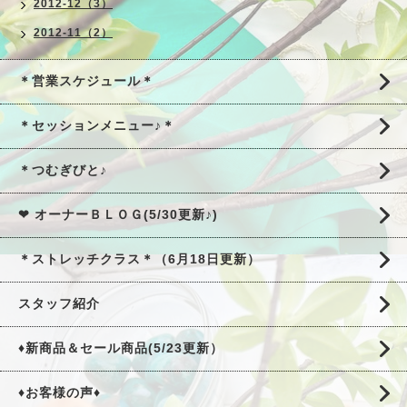
2012-12（3）
2012-11（2）
＊営業スケジュール＊
＊セッションメニュー♪＊
＊つむぎびと♪
❤ オーナーＢＬＯＧ(5/30更新♪)
＊ストレッチクラス＊（6月18日更新）
スタッフ紹介
♦新商品＆セール商品(5/23更新）
♦お客様の声♦