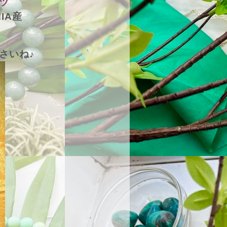
ツ
IA産
さいね♪