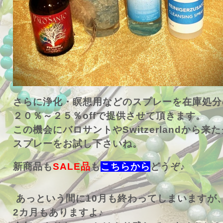
さらに浄化・瞑想用などのスプレーを在庫処分
２０％～２５％offで提供させて頂きます。
この機会にバロサントやSwitzerlandから来
スプレーをお試し下さいね。
新商品も
SALE品
も
こちらから
どうぞ♪
あっという間に10月も終わってしまいますが
2カ月もありますよ♪