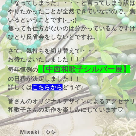
「なってしまった」・・・と言ってしまう訳は
やりたかったことが全然できていないので、焦
いるということです(-_-;)
焦っても仕方がないのは分かっているんですけ
ひとり反省会をしないとですね。
さて、気持ちを切り替えて・・・
お待たせいたしました！！！
【中西和歌子シルバー展】
毎年恒例の
の日程が決定しました！！
詳しくは
こちらから
どうぞ♪
皆さんのオリジナルデザインによるアクセサリ
和歌子さんの新作を楽しみにしています♡
Misaki ✨✨