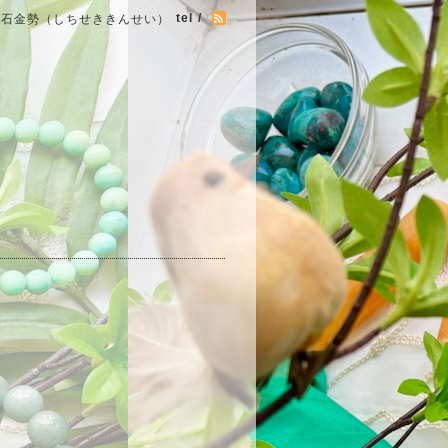
tel /
七石金勢（しちせききんせい）