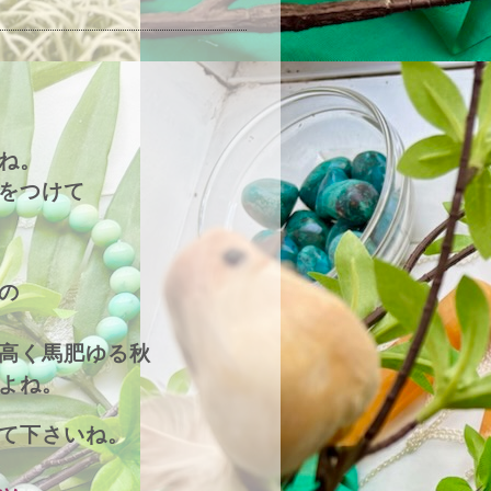
ね。
をつけて
の
高く馬肥ゆる秋
よね。
て下さいね。