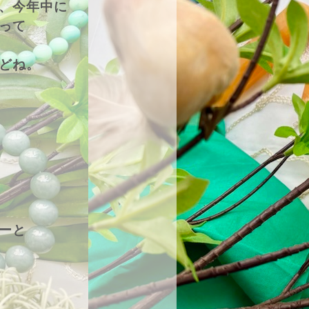
、今年中に
って
どね。
ーと