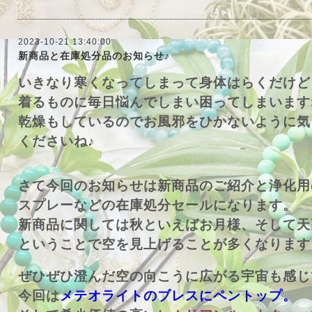
2023-10-21 13:40:00
新商品と在庫処分品のお知らせ♪
いきなり寒くなってしまって身体はらくだけど
着るものに毎日悩んでしまい困ってしまいます
乾燥もしているのでお風邪をひかないように気
くださいね♪
さて今回のお知らせは新商品のご紹介と浄化用
スプレーなどの在庫処分セールになります。
新商品に関しては秋といえばお月様、そして天
ということで空を見上げることが多くなります
ぜひぜひ澄んだ空の向こうに広がる宇宙も感じ
今回は
メテオライトのブレスにペントップ。