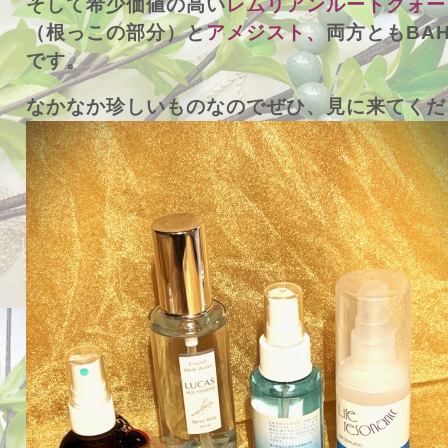
そして希少価値の高い
レムリアンルートクォー
（根っこの部分）と
アメジスト、
両方ともBAH
です。
なかなか珍しいものなのでぜひ、見に来てくだ