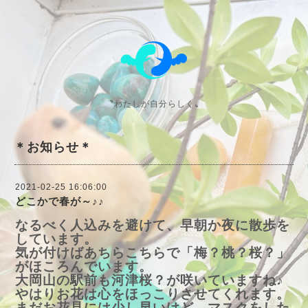
〝わたしが自分らしく〟
＊お知らせ＊
2021-02-25 16:06:00
どこかで春が～♪♪
なるべく人込みを避けて、早朝か夜に散歩を
しています。
気が付けばあちらこちらで「梅？桃？桜？」
がほころんでいます。
大岡山の駅前も河津桜？が咲いていますね♪
やはりお花は心をほっこりさせてくれます。
まだお花見には少し早いけど、マスクをした