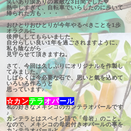
笑いあり涙ありの素敵な3日間でした💛
熱中しすぎて、自転車でいらしたのに歩いて
帰られた方も・・・
おひとりおひとりが今年やるべきことを1歩
オラクルに
後押ししてもらいました。
自分らしい良い1年を過ごされますように、
私も陰ながら
見守らせて頂きますね。
さて、今回は久しぶりにオリジナルを作製し
てみました。
しばらくは今必要な石で、思いと氣を込めて
いろいろ作ろうと
思っています♪
☆カン
テラ
オパ
ール
私の好きなメキシコのカンテラオパールです
♪
カンテラとはスペイン語で「母岩」のこと。
なので、メキシコの母岩付きオパールの事を
カンテラオパールと