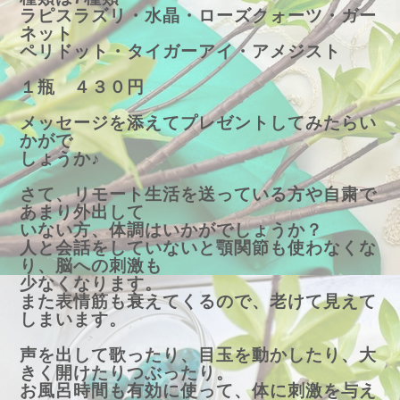
ラピスラズリ・水晶・ローズクォーツ・ガー
ネット
ペリドット・タイガーアイ・アメジスト
１瓶 ４３０円
メッセージを添えてプレゼントしてみたらい
かがで
しょうか♪
さて、リモート生活を送っている方や自粛で
あまり外出して
いない方、体調はいかがでしょうか？
人と会話をしていないと顎関節も使わなくな
り、脳への刺激も
少なくなります。
また表情筋も衰えてくるので、老けて見えて
しまいます。
声を出して歌ったり、目玉を動かしたり、大
きく開けたりつぶったり。
お風呂時間も有効に使って、体に刺激を与え