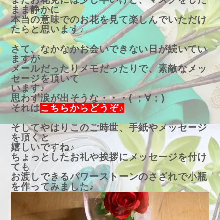
まま静かに
本当の意味でのお花を見て楽しんでいただけ
たらと思います♪
さて、なかなかお会いできない日が続いてい
ますが
メールだったりメモだったりで、素敵なメッ
セージを頂いて
います♪
思わず涙が出そうな・・・( ；∀；)
それは
こちらからどうぞ♪
そしてやはりこのご時世、手紙やメッセージ
を頂くと
嬉しいですね♪
ちょっとしたお礼や挨拶にメッセージを付け
ても
お渡しできるパワーストーンのさざれで小瓶
を作ってみました♪