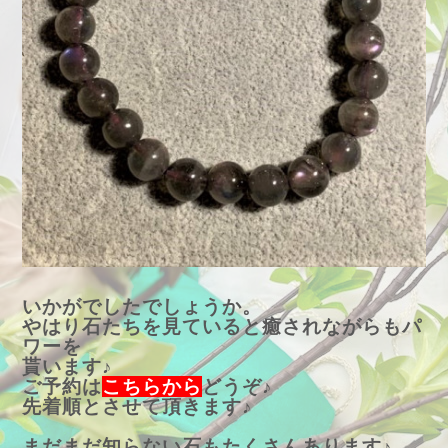
いかがでしたでしょうか。
やはり石たちを見ていると癒されながらもパ
ワーを
貰います♪
ご予約は
こちらから
どうぞ♪
先着順とさせて頂きます♪
まだまだ知らない石もたくさんあります♪