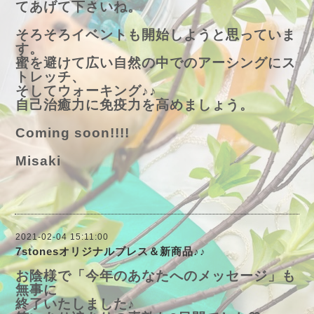
てあげて下さいね。
そろそろイベントも開始しようと思っていま
す。
蜜を避けて広い自然の中でのアーシングにス
トレッチ、
そしてウォーキング♪♪
自己治癒力に免疫力を高めましょう。
Coming soon!!!!
Misaki
2021-02-04 15:11:00
7stonesオリジナルブレス＆新商品♪♪
お陰様で「今年のあなたへのメッセージ」も
無事に
終了いたしました♪