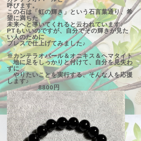
呼びます。
この石は「虹の輝き」という石言葉通り、希
望に満ちた
未来へと導いてくれると云われています♪
PTもいいのですが、自分でその輝きが見た
い人のために
ブレスで仕上げてみました♪
※カンテラオパール＆オニキス＆ヘマタイト
地に足をしっかりと付けて、自分を見失わ
ずに
やりたいことを実行する、
そんな人を応援
します♪
8800円