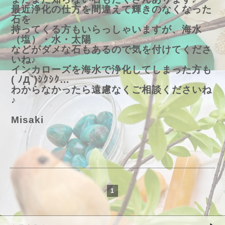
最近浄化の仕方を間違えて輝きのなくなった
石を
持ってくる方もいらっしゃいますが、海水
（塩）・水・太陽
などがダメな石もあるので気を付けてくださ
いね♪
インカローズを海水で浄化してしまった方も
( ﾉД`)ｼｸｼｸ…
わからなかったら遠慮なくご相談くださいね
♪
Misaki
1