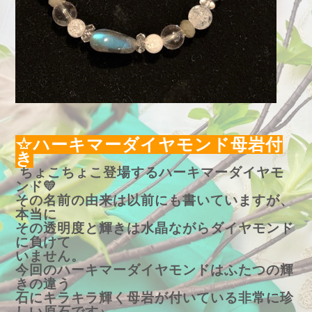
☆ハーキマーダイヤモンド母岩付
き
ちょこちょこ登場するハーキマーダイヤモ
ンド💛
その名前の由来は以前にも書いていますが、
本当に
その透明度と輝きは水晶ながらダイヤモンド
に負けて
いません。
今回のハーキマーダイヤモンドはふたつの輝
きの違う
石にキラキラ輝く母岩が付いている非常に珍
しい原石です♪