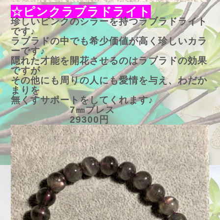
☆ピンクラブラドライト
珍しいピンクのシラーを持つラブラドライト
です♪
ラブラドの中でも希少価値が高く珍しいカラ
ーです♪
隠れた才能を開花させるのはラブラドの効果
ですが
その他にも周りの人にも愛情を与え、わだか
まりを
無くすサポートをしてくれます♪
7㎜ブレス
29300円