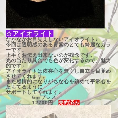
☆アイオライト
なかなかお目見えしないアイオライト♪
今回は透明感のある青紫のとても綺麗なカラ
ーです。
上手くお伝え出来ないのが残念です。
光の当たり具合でも色が変化するので、魅力
的です♪
アイオライトは依存心を無くし自立を目覚め
させてくれます。
また感情的になりがちな心を鎮めて平常心を
たもてるように
サポートしてくれます♪
6㎜ブレス
12700円
売約済み