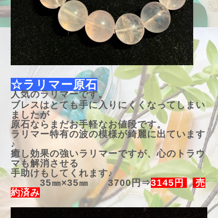
☆ラリマー原石
人気のラリマーです。
ブレスはとても手に入りにくくなってしまい
ましたが
原石ならまだお手軽なお値段です。
ラリマー特有の波の模様が綺麗に出ています
♪
癒し効果の強いラリマーですが、心のトラウ
マも解消させる
手助けもしてくれます♪
35㎜×35㎜ 3700円⇒
3145円
売
約済み