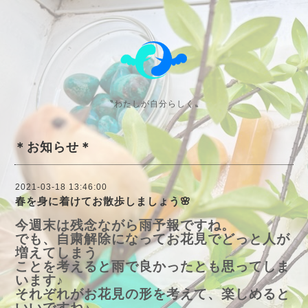
〝わたしが自分らしく〟
＊お知らせ＊
2021-03-18 13:46:00
春を身に着けてお散歩しましょう🌸
今週末は残念ながら雨予報ですね。
でも、自粛解除になってお花見でどっと人が
増えてしまう
ことを考えると雨で良かったとも思ってしま
います♪
それぞれがお花見の形を考えて、楽しめると
いいですね♪