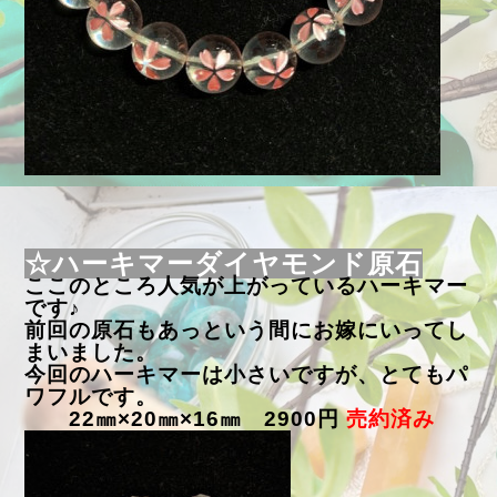
☆ハーキマーダイヤモンド原石
ここのところ人気が上がっているハーキマー
です♪
前回の原石もあっという間にお嫁にいってし
まいました。
今回のハーキマーは小さいですが、とてもパ
ワフルです。
22㎜×20㎜×16㎜ 2900円
売約済み