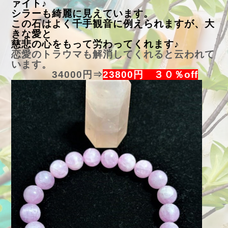
ァイト♪
シラーも綺麗に見えています。
この石はよく千手観音に例えられますが、大
きな愛と
慈悲の心をもって労わってくれます♪
恋愛のトラウマも解消してくれると云われて
います。
34000円⇒
23800円 ３０％off