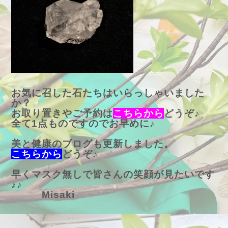
お気に召した石たちはいらっしゃいました
か？
お取り置きやご予約は
こちらから
どうぞ♪
全て1点ものですのでお早めに♪
美と健康のブログも更新しました。
こちらから
どうぞ♪
早くマスク無しで皆さんの笑顔が見たいです
♪♪
Misaki