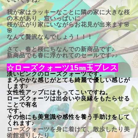
我が家はラッキーなことに隣の家に大きな桜
の木があり、窓いっぱいに
桜が広がり家にいながらお花見が出来ます🌸
🌸
なんて贅沢なんでしょう！！！
さて、春と桜にちなんでの新商品です♪
新商品でも春に浮かれてのセールです♪♪
☆ローズクォーツ15㎜玉ブレス
淡いピンクのローズクォーツです。
まろやかな感じがとても綺麗で優しい感じが
します♪
女性性アップにはもってこいですね。
ローズクォーツは出会いや良縁をもたらせる
ことで有名
です。
その他にも美意識や感性を養う手助けをして
くれます♪
ローズクォーツを身に着けて、散歩したり美
術館巡りしたり