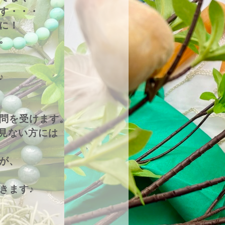
す・・・
に！
。
♪
問を受けます。
を見ない方には
が、
きます♪