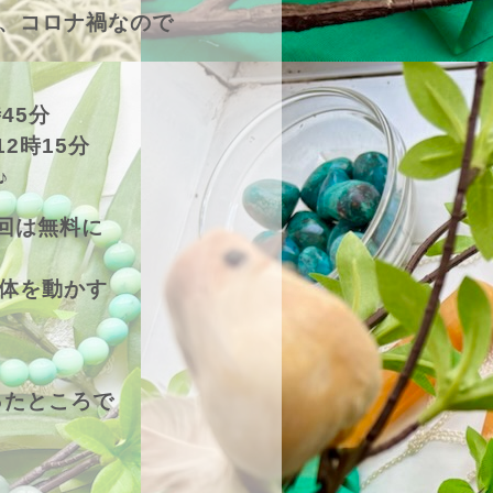
、コロナ禍なので
45分
2時15分
♪
1回は無料に
体を動かす
かったところで