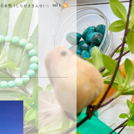
tel /
七石金勢（しちせききんせい）