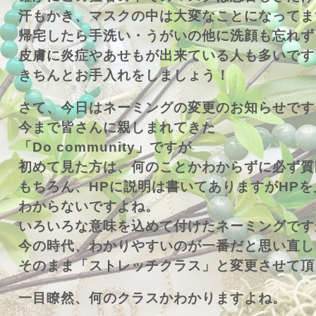
汗もかき、マスクの中は大変なことになってま
帰宅したら手洗い・うがいの他に洗顔も忘れず
皮膚に炎症やあせもが出来ている人も多いです
きちんとお手入れをしましょう！
さて、今日はネーミングの変更のお知らせです
今まで皆さんに親しまれてきた
「Do community」ですが
初めて見た方は、何のことかわからずに必ず質
もちろん、HPに説明は書いてありますがHP
わからないですよね。
いろいろな意味を込めて付けたネーミングです
今の時代、わかりやすいのが一番だと思い直し
そのまま「ストレッチクラス」と変更させて頂
一目瞭然、何のクラスかわかりますよね。