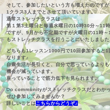
そして、参加したいという方も増えたのですが
1クラス3人までとさせて頂いています。
通常ストレッチクラスは
第１第3土曜日と毎週水曜日の10時30分～11時
ですが、9月から不定期ですが火曜日の11時～1
もストレッチクラスを行うことにいたしました
どちらも1レッスン1000円で10回参加すると
なります♪
自粛生活が長引くと、自分で思っているよりも
機会が減っています。
座っていることで筋力低下も見られます。
Do communityがストレッチクラスだとわ
ぜひ参加してみませんか？
詳しいことは
こちらからどうぞ♪