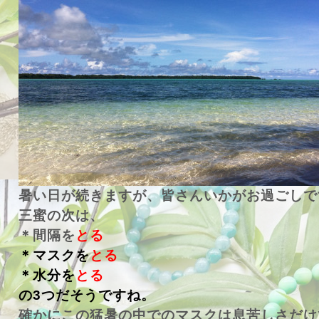
暑い日が続きますが、皆さんいかがお過ごしで
三蜜の次は、
＊間隔を
とる
＊マスクを
とる
＊水分を
とる
の3つだそうですね。
確かにこの猛暑の中でのマスクは息苦しさだけ