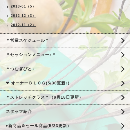
2013-01（5）
2012-12（3）
2012-11（2）
＊営業スケジュール＊
＊セッションメニュー♪＊
＊つむぎびと♪
❤ オーナーＢＬＯＧ(5/30更新♪)
＊ストレッチクラス＊（6月18日更新）
スタッフ紹介
♦新商品＆セール商品(5/23更新）