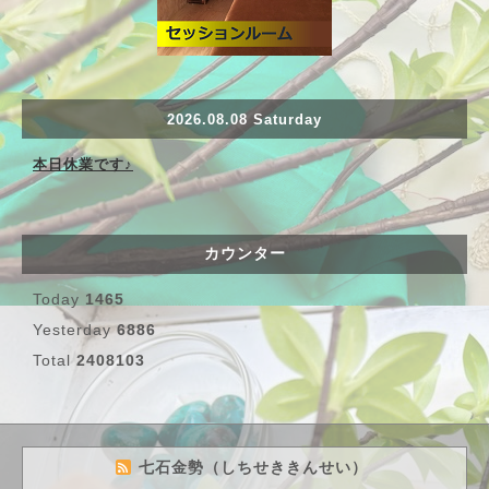
2026.08.08 Saturday
本日休業です♪
カウンター
Today
1465
Yesterday
6886
Total
2408103
七石金勢（しちせききんせい）