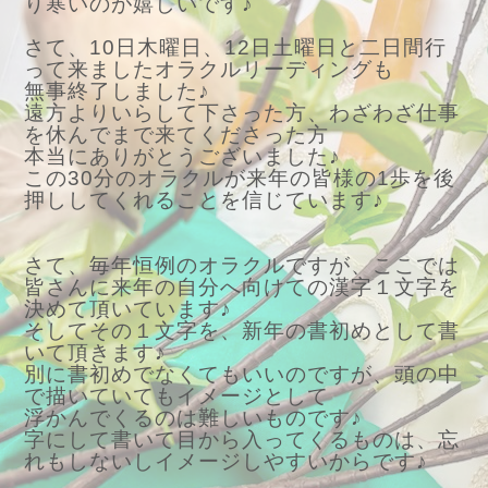
り寒いのが嬉しいです♪
さて、10日木曜日、12日土曜日と二日間行
って来ましたオラクルリーディングも
無事終了しました♪
遠方よりいらして下さった方、わざわざ仕事
を休んでまで来てくださった方
本当にありがとうございました♪
この30分のオラクルが来年の皆様の1歩を後
押ししてくれることを信じています♪
さて、毎年恒例のオラクルですが、ここでは
皆さんに来年の自分へ向けての漢字１文字を
決めて頂いています♪
そしてその１文字を、新年の書初めとして書
いて頂きます♪
別に書初めでなくてもいいのですが、頭の中
で描いていてもイメージとして
浮かんでくるのは難しいものです♪
字にして書いて目から入ってくるものは、忘
れもしないしイメージしやすいからです♪