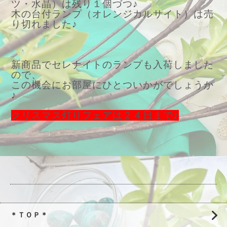
ツ・水晶）は残り１個づつ♪
木の台付ランプ（オレンジカルサイト）は売
り切れました♪
新商品でセレナイトのランプも入荷しました
ので、
この機会にお部屋にひとついかがでしょうか
♪
クリスマス灯りフェアは２４日まで♪
＊ＴＯＰ＊