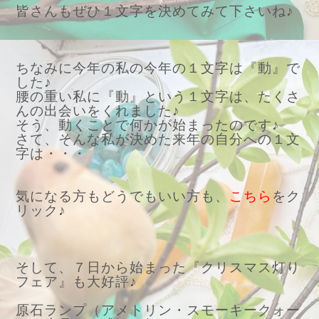
皆さんもぜひ１文字を決めてみて下さいね♪
ちなみに今年の私の今年の１文字は『動』で
した♪
腰の重い私に『動』という１文字は、たくさ
んの出会いをくれました♪
そう、動くことで何かが始まったのです♪
さて、そんな私が決めた来年の自分への１文
字は・・・
気になる方もどうでもいい方も、
こちら
をク
リック♪
そして、７日から始まった『クリスマス灯り
フェア』も大好評♪
原石ランプ（アメトリン・スモーキークォー