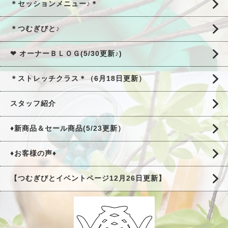
＊セッションメニュー♪＊
＊つむぎびと♪
❤ オーナーＢＬＯＧ(5/30更新♪)
＊ストレッチクラス＊（6月18日更新）
スタッフ紹介
♦新商品＆セール商品(5/23更新）
♦お客様の声♦
【つむぎびとイベントページ12月26日更新】