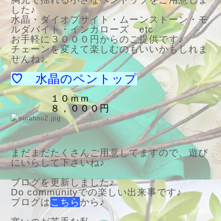
した♪
水晶・ダイオプサイト・ムーンストーン・モ
ルダバイト・インカローズ etc
お手軽に３０００円からのご提供です♪
チェーンを変えて楽しむのもいいかもしれま
せんね♪
♡
水晶のペントップ
１０ｍｍ
８，０００円
まだまだたくさんご用意してますので、遊び
にいらして下さいね♪
ブログを更新しました♪
Do communityでの楽しい出来事です♪
ブログは
こちら
から♪