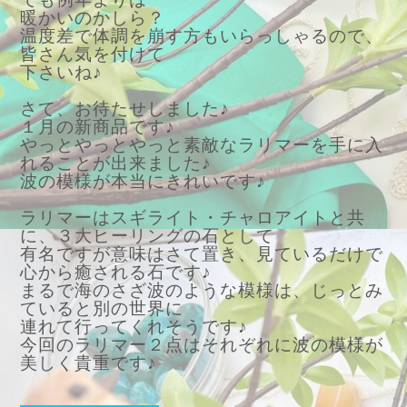
暖かいのかしら？
温度差で体調を崩す方もいらっしゃるので、
皆さん気を付けて
下さいね♪
さて、お待たせしました♪
１月の新商品です♪
やっとやっとやっと素敵なラリマーを手に入
れることが出来ました♪
波の模様が本当にきれいです♪
ラリマーはスギライト・チャロアイトと共
に、３大ヒーリングの石として
有名ですが意味はさて置き、見ているだけで
心から癒される石です♪
まるで海のさざ波のような模様は、じっとみ
ていると別の世界に
連れて行ってくれそうです♪
今回のラリマー２点はそれぞれに波の模様が
美しく貴重です♪