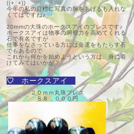
((+_+))
今年の私の目標に写真の腕をあげるも入れな
くてはですね♪
20mmの大珠のホークスアイのブレスです♪
ホークスアイは物事の洞察力を高めてくれる
石で有名ですが
仕事をなさっている方には金運をもたらす石
でもあるので
これから何かを始めようという方は、身に着
けてみてはいかが？
♡
ホークスアイ
２０ｍｍ丸珠ブレス
８８，０００円