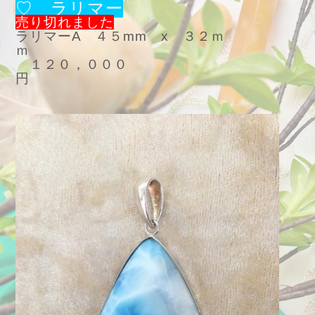
♡ ラリマー
売り切れました
ラリマーA ４５mm x ３２ｍ
ｍ
１２０，０００
円