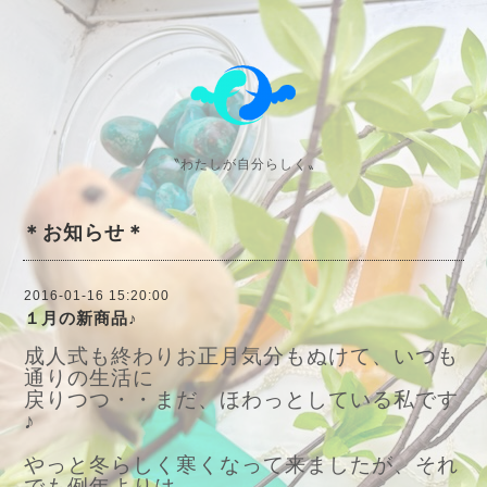
〝わたしが自分らしく〟
＊お知らせ＊
2016-01-16 15:20:00
１月の新商品♪
成人式も終わりお正月気分もぬけて、いつも
通りの生活に
戻りつつ・・まだ、ほわっとしている私です
♪
やっと冬らしく寒くなって来ましたが、それ
でも例年よりは