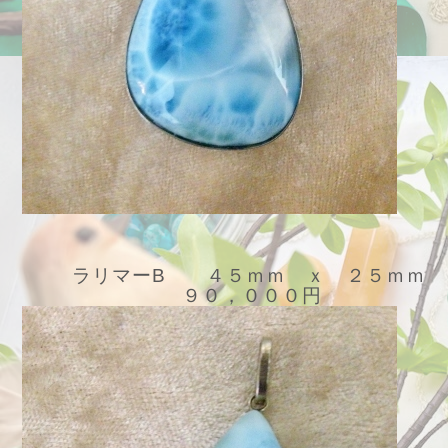
ラリマーB ４５ｍｍ ｘ ２５ｍｍ
９０，０００円