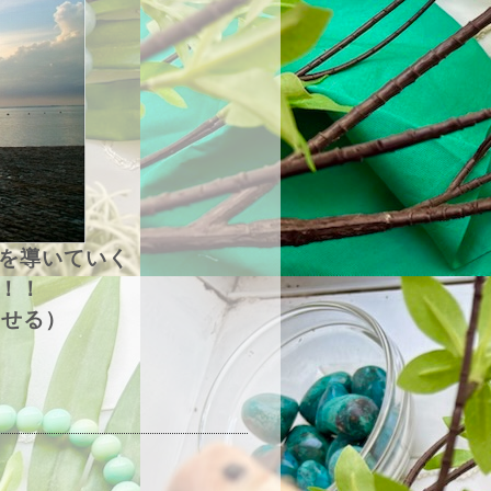
を導いていく
！！
合わせる）