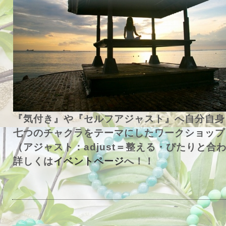
『気付き』や『セルフアジャスト』へ自分自身
七つのチャクラをテーマにしたワークショップ
（アジャスト：adjust＝整える・ぴたりと
詳しくは
イベントページ
へ！！