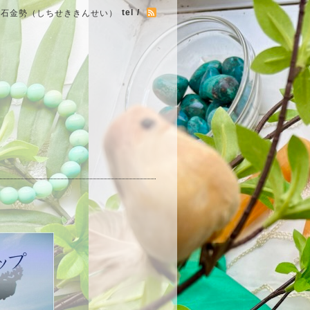
tel /
七石金勢（しちせききんせい）