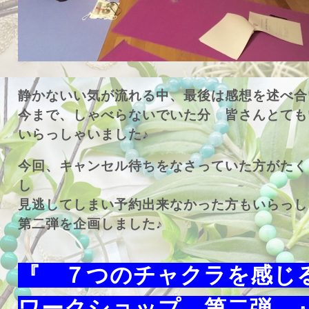
静かないい気が流れる中、最後は感想を述べ合
今まで、しゃべらないでいた分 皆さんとても
いらっしゃいました♪
今回、キャンセル待ちをなさっていた方がたく
し
見逃してしまい予約出来なかった方もいらっし
第二弾を企画しました♪
『 ７つのチャクラを感じ
ワークショップ 第二弾 