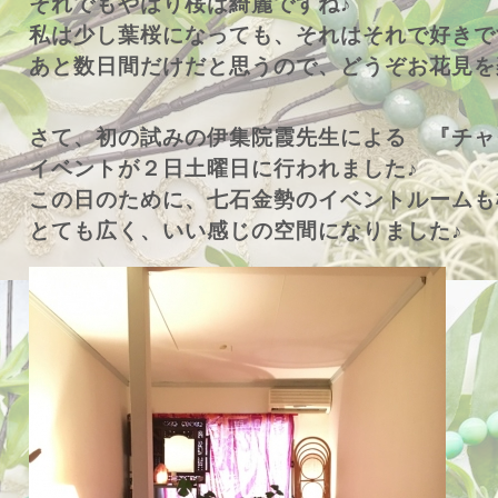
それでもやはり桜は綺麗ですね♪
私は少し葉桜になっても、それはそれで好きで
あと数日間だけだと思うので、どうぞお花見を
さて、初の試みの伊集院霞先生による 『チャ
イベントが２日土曜日に行われました♪
この日のために、七石金勢のイベントルームも
とても広く、いい感じの空間になりました♪