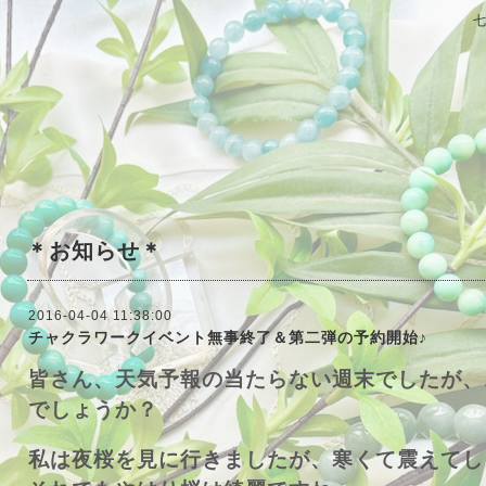
＊お知らせ＊
2016-04-04 11:38:00
チャクラワークイベント無事終了＆第二弾の予約開始♪
皆さん、天気予報の当たらない週末でしたが、
でしょうか？
私は夜桜を見に行きましたが、寒くて震えてし