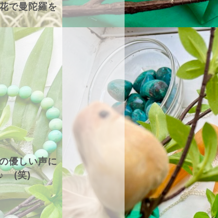
花で曼陀羅を
の優しい声に
 (笑)