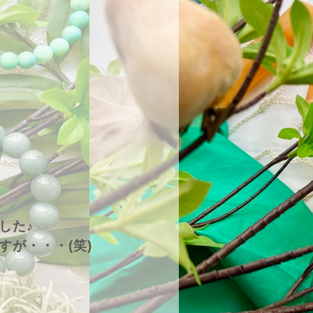
した♪
が・・・(笑)