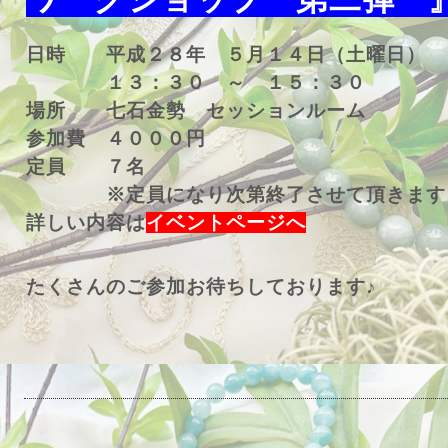
日時 平成２８年 ５月１４日（土曜日）
１３：３０ ～ １５：３０
場所 七石金勢 セッションルーム
参加費 ４０００円
定員 ７名
※定員になり次第終了させて頂きます
詳しい内容は
イベントページへ
たくさんのご参加お待ちしております♪