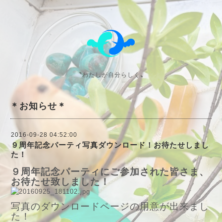
〝わたしが自分らしく〟
＊お知らせ＊
2016-09-28 04:52:00
９周年記念パーティ写真ダウンロード！お待たせしまし
た！
９周年記念パーティにご参加された皆さま、
お待たせ致しました！
写真のダウンロードページの用意が出来まし
た！