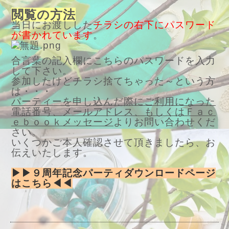
閲覧の方法
当日にお渡しした
チラシの右下にパスワード
が書かれています
。
合言葉の記入欄にこちらのパスワードを入力
して下さい。
参加したけどチラシ捨てちゃった～という方
は・・・
パーティーを申し込んだ際にご利用になった
電話番号、メールアドレス、もしくはＦａｃ
ｅｂｏｏｋメッセージ
よりお問い合わせくだ
さい。
いくつかご本人確認させて頂きましたら、お
伝えいたします。
▶▶９周年記念パーティダウンロードページ
はこちら◀◀