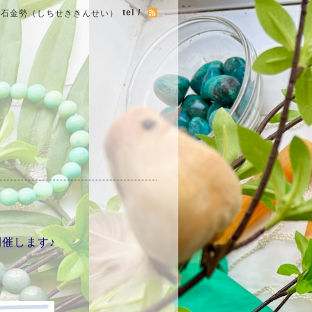
tel /
七石金勢（しちせききんせい）
催します♪