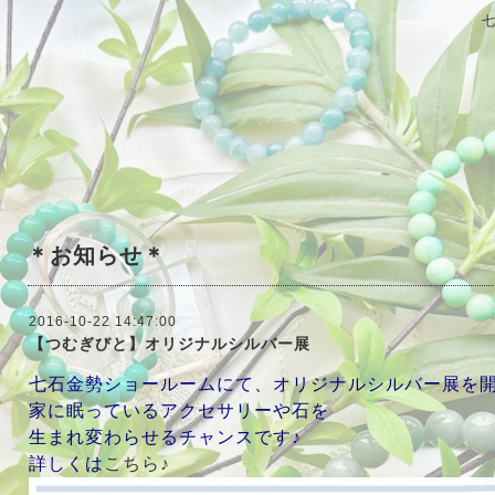
＊お知らせ＊
2016-10-22 14:47:00
【つむぎびと】オリジナルシルバー展
七石金勢ショールームにて、オリジナルシルバー展を開
家に眠っているアクセサリーや石を
生まれ変わらせるチャンスです♪
詳しくは
こちら♪