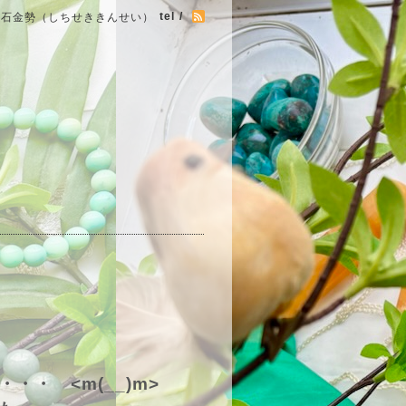
tel /
七石金勢（しちせききんせい）
・ <m(__)m>