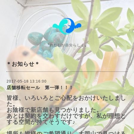
〝わたしが自分らしく〟
＊お知らせ＊
2017-05-18 13:16:00
店舗移転セール 第一弾！！！
皆様、いろいろとご心配をおかけいたしまし
た。
お陰様で新店舗も見つかりました。
あとは契約を交わすだけですが、私が理想と
する空間が持てそうです♪
場所も皆様のご希望通り、大岡山で見つける