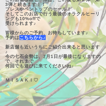
3弾と続きます！！
ブレスやペントップのセール！
そしてこのお店で行う最後のオラクルヒーリ
ングも10%offで
受けられます♪
皆様からのご予約、お待ちしています♪
予約は
こちらから♪
新店舗も近いうちにご紹介出来ると思います
♪
今の七石金勢は、7月1日が最後になりますの
で、それまで
何回でも遊びに来てくださいね♪
ＭＩＳＡＫＩ♡