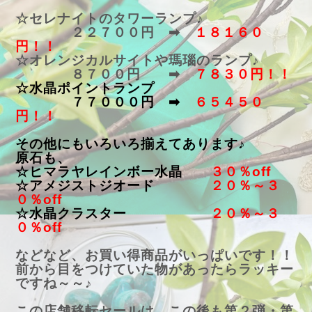
☆セレナイトのタワーランプ♪
２２７００円 ➡
１８１６０
円！！
☆オレンジカルサイトや瑪瑙のランプ♪
８７００円 ➡
７８３０円！！
☆水晶ポイントランプ
７７０００円 ➡
６５４５０
円！！
その他にもいろいろ揃えてあります♪
原石も、
☆ヒマラヤレインボー水晶
３０％off
☆アメジストジオード
２０％～３
０％off
☆水晶クラスター
２０％～３
０％off
などなど、お買い得商品がいっぱいです！！
前から目をつけていた物があったらラッキー
ですね～～♪
この店舗移転セールは、この後も第２弾・第