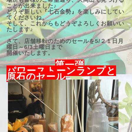
ことが出来ました♪
どうぞ新しい『七石金勢』を楽しみにしてい
てくださいね。
そして、これからもどうぞよろしくお願いい
たします♪
さて、店舗移転のためのセールを5/２１日月
曜日～6/3土曜日まで
開催いたします。
第一弾
パワーストーンランプと
原石のセール