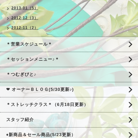
2013-01（5）
2012-12（3）
2012-11（2）
＊営業スケジュール＊
＊セッションメニュー♪＊
＊つむぎびと♪
❤ オーナーＢＬＯＧ(5/30更新♪)
＊ストレッチクラス＊（6月18日更新）
スタッフ紹介
♦新商品＆セール商品(5/23更新）