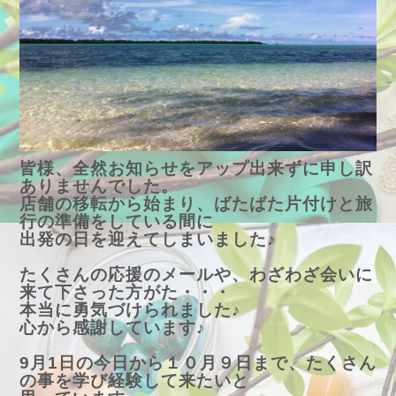
皆様、全然お知らせをアップ出来ずに申し訳
ありませんでした。
店舗の移転から始まり、ばたばた片付けと旅
行の準備をしている間に
出発の日を迎えてしまいました♪
たくさんの応援のメールや、わざわざ会いに
来て下さった方がた・・・
本当に勇気づけられました♪
心から感謝しています♪
9月1日の今日から１０月９日まで、たくさん
の事を学び経験して来たいと