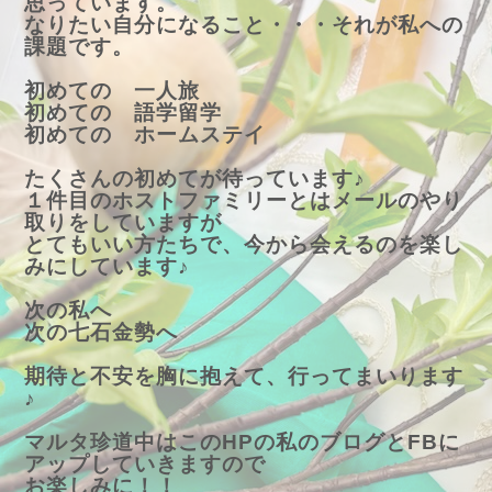
思っています。
なりたい自分になること・・・それが私への
課題です。
初めての 一人旅
初めての 語学留学
初めての ホームステイ
たくさんの初めてが待っています♪
１件目のホストファミリーとはメールのやり
取りをしていますが
とてもいい方たちで、今から会えるのを楽し
みにしています♪
次の私へ
次の七石金勢へ
期待と不安を胸に抱えて、行ってまいります
♪
マルタ珍道中はこのHPの私のブログとFBに
アップしていきますので
お楽しみに！！