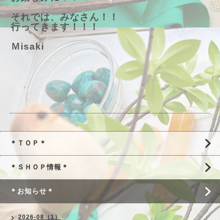
それでは、みなさん！！
行ってきます！！！
Ｍisaki
＊ＴＯＰ＊
＊ＳＨＯＰ情報＊
＊お知らせ＊
2026-08（1）