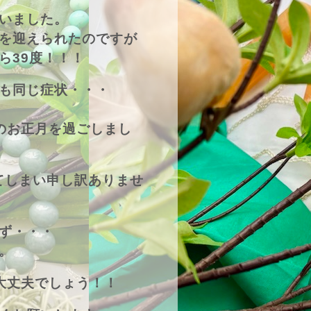
いました。
を迎えられたのですが
ら39度！！！
も同じ症状・・・
のお正月を過ごしまし
てしまい申し訳ありませ
ず・・・
。
大丈夫でしょう！！