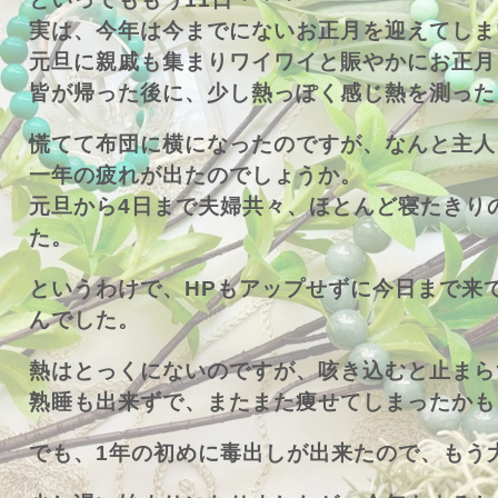
実は、今年は今までにないお正月を迎えてしま
元旦に親戚も集まりワイワイと賑やかにお正月
皆が帰った後に、少し熱っぽく感じ熱を測った
慌てて布団に横になったのですが、なんと主人
一年の疲れが出たのでしょうか。
元旦から4日まで夫婦共々、ほとんど寝たきり
た。
というわけで、HPもアップせずに今日まで来
んでした。
熱はとっくにないのですが、咳き込むと止まら
熟睡も出来ずで、またまた痩せてしまったかも
でも、1年の初めに毒出しが出来たので、もう