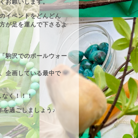
くお願いします。
のイベントをどんどん
方が足を運んで下さるよ
「駒沢でのポールウォー
、企画している最中で
しなく！！！
年を過ごしましょう♪