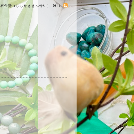
tel /
七石金勢（しちせききんせい）