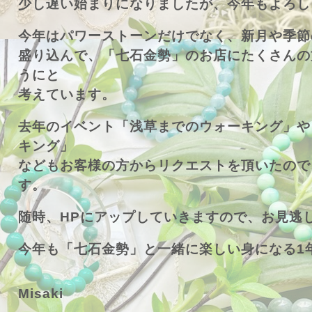
少し遅い始まりになりましたが、今年もよろし
今年はパワーストーンだけでなく、新月や季節
盛り込んで、「七石金勢」のお店にたくさんの
うにと
考えています。
去年のイベント「浅草までのウォーキング」や
キング」
などもお客様の方からリクエストを頂いたので
す。
随時、HPにアップしていきますので、お見逃
今年も「七石金勢」と一緒に楽しい身になる1
Misaki