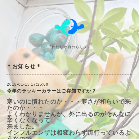
〝わたしが自分らしく〟
＊お知らせ＊
2018-01-15 17:25:00
今年のラッキーカラーはご存知ですか？
寒いのに慣れたのか・・・寒さが和らいで来
たのか・・・
よくわかりませんが、外に出るのがそんなに
辛くなくなって
来ました。
インフルエンザは相変わらず流行っているよ
うなので