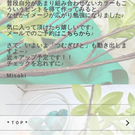
普段自分があまり組み合わせない
カラーもこ
ういうヒントを得て作ってみると、
なぜかイメージが広がり勉強になりました♪
気に入って頂けたら嬉しいです♪
メールでのご予約は
こちらから
♪
さて、いよいよ「つむぎびと」も動き出しま
すよ～♪
近々アップ予定です！！
チェックを忘れずに♪
Misaki
＊ＴＯＰ＊