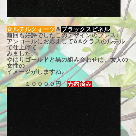
☆ルチルクォーツ
＆
ブラックスピネル
前回も好評でしたこのデザインのブレス♪
アンコールにお応えしてAAクラスのルチル
で仕上げて
みました。
やはりゴールドと黒の組み合わせは、大人の
女性の
イメージがしますね♪
１００００円
売約済み