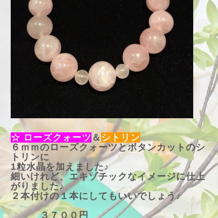
☆ ローズクォーツ
＆
シトリン
６ｍｍのローズクォーツとボタンカットのシ
トリンに
1粒水晶を加えました♪
細いけれど、エキゾチックなイメージに仕上
がりました♪
２本付けの１本にしてもいいでしょう♪
３７００円