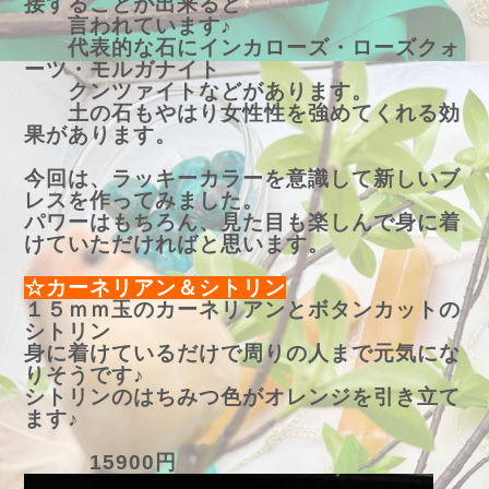
接することが出来ると
言われています♪
代表的な石にインカローズ・ローズクォ
ーツ・モルガナイト
クンツァイトなどがあります。
土の石もやはり女性性を強めてくれる効
果があります。
今回は、ラッキーカラーを意識して新しいブ
レスを作ってみました。
パワーはもちろん、見た目も楽しんで身に着
けていただければと思います。
☆カーネリアン＆シトリン
１５ｍｍ玉のカーネリアンとボタンカットの
シトリン
身に着けているだけで周りの人まで元気にな
りそうです♪
シトリンのはちみつ色がオレンジを引き立て
ます♪
15900円