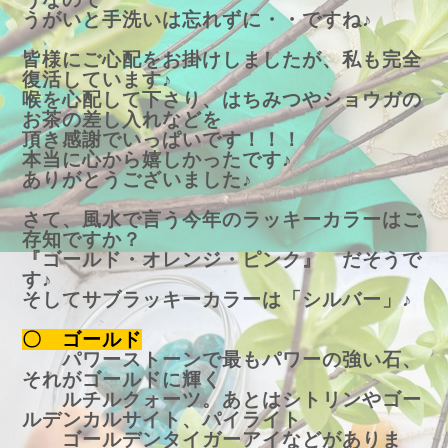
うがいと手洗いは忘れずに・・ですね♪
皆様にご心配をお掛けしましたが、私も完全
復活しています♪
喉を心配して下さり、はちみつやショウガの
お茶の差し入れなどを
頂き感謝でいっぱいです！！！
本当に心から嬉しかったです♪
ありがとうございました♪
さて、風水で言う今年のラッキーカラーはご
存知ですか？
『ゴールド・オレンジ・ピンク』 だそうで
す♪
そしてサブラッキーカラーは「シルバー」♪
〇 ゴールド
パワーストーンで最もパワーの強い石、
それがゴールドに輝く
ルチルクォーツ。あとはシトリンやゴー
ルデンカルサイト、パイライト
ゴールデンタイガーアイなどがありま