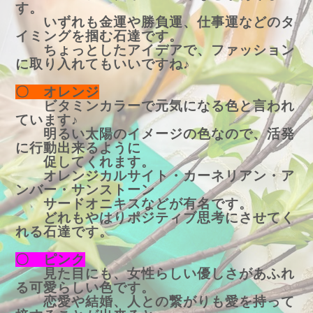
す。
いずれも金運や勝負運、仕事運などのタ
イミングを掴む石達です。
ちょっとしたアイデアで、ファッション
に取り入れてもいいですね♪
〇 オレンジ
ビタミンカラーで元気になる色と言われ
ています♪
明るい太陽のイメージの色なので、活発
に行動出来るように
促してくれます。
オレンジカルサイト・カーネリアン・ア
ンバー・サンストーン
サードオニキスなどが有名です。
どれもやはりポジティブ思考にさせてく
れる石達です。
〇 ピンク
見た目にも、女性らしい優しさがあふれ
る可愛らしい色です。
恋愛や結婚、人との繋がりも愛を持って