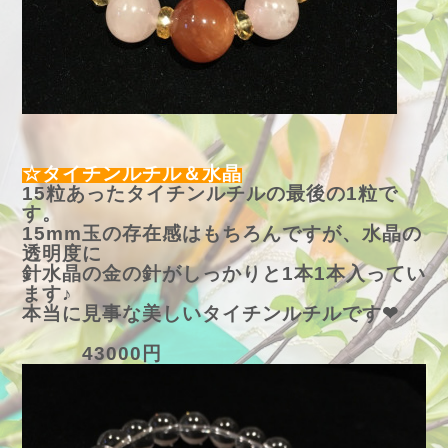
☆タイチンルチル＆水晶
15粒あったタイチンルチルの最後の1粒で
す。
15mm玉の存在感はもちろんですが、水晶の
透明度に
針水晶の金の針がしっかりと1本1本入ってい
ます♪
本当に見事な美しいタイチンルチルです❤
43000円