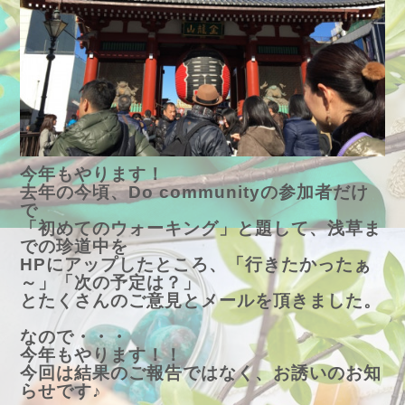
今年もやります！
去年の今頃、Do communityの参加者だけ
で
「初めてのウォーキング」と題して、浅草ま
での珍道中を
HPにアップしたところ、「行きたかったぁ
～」「次の予定は？」
とたくさんのご意見とメールを頂きました。
なので・・・
今年もやります！！
今回は結果のご報告ではなく、お誘いのお知
らせです♪