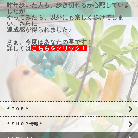
昨年歩いた人も、歩き切れるか心配していま
したが
やってみたら、以外にも楽しく歩けてしま
い、さらに
達成感が得られました♪
さぁ、今度はあなたの番です！
詳しくは
こちらをクリック
！
！
＊ＴＯＰ＊
＊ＳＨＯＰ情報＊