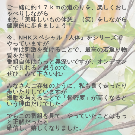
ご一緒に約１７ｋｍの道のりを、楽しくおし
ゃべりしながら
また「美味しいもの休憩」（笑）をしながら
健康的に歩きましょう！
今、NHKスペシャル『人体』をシリーズで
やっていますが
「骨は刺激を受けることで、最高の若返り物
質をだす！」
番組自体はもっと奥深いですが、オンデマン
ドで見れると思うので
ぜひ、みて下さいね♪
みなさんご存知のように、私も良く走ったり
歩いたりしていますが
振動を与えることで「骨密度」が高くなると
いう理由だけでした。
でもこの番組を見て、やっていたことはもっ
と正解だったと
確信し、嬉しくなりました。